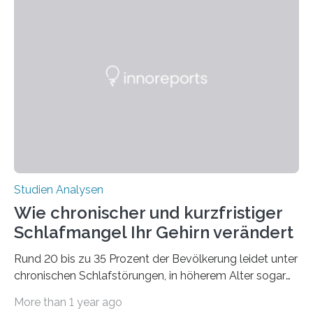
Laufe der Zeit verändern könnten. Es zeichnet die
Verschiebung der Überwinterungsgebiete in den letzten
50 Jahren exakt nach und sagt eine weitere
Ausdehnung nach Nordosten um bis zu 14 Prozent des
derzeitigen Verbreitungsgebiets bis zum Jahr 2100
voraus – bedingt durch kürzere…
Studien Analysen
Wie chronischer und kurzfristiger
Schlafmangel Ihr Gehirn verändert
Rund 20 bis zu 35 Prozent der Bevölkerung leidet unter
chronischen Schlafstörungen, in höherem Alter sogar
die Hälfte aller Menschen. Fast jeder Jugendliche oder
More than 1 year ago
Erwachsene kennt zudem ein kurzfristiges Schlafdefizit: