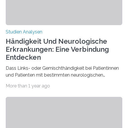
Studien Analysen
Händigkeit Und Neurologische
Erkrankungen: Eine Verbindung
Entdecken
Dass Links- oder Gemischthändigkeit bei Patientinnen
und Patienten mit bestimmten neurologischen
Erkrankungen wie Autismus-Spektrum-Störungen
More than 1 year ago
auffällig häufig vorkommt, ist eine oft berichtete
Beobachtung aus der Praxis. Die Verbindung von
Händigkeit und diesen Erkrankungen liegt
wahrscheinlich darin begründet, dass beide durch
Prozesse in der frühen Hirnentwicklung beeinflusst
werden. Verschiedene Studien untersuchten diesen