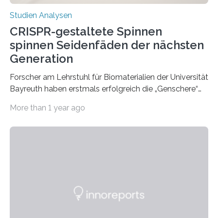
Studien Analysen
CRISPR-gestaltete Spinnen
spinnen Seidenfäden der nächsten
Generation
Forscher am Lehrstuhl für Biomaterialien der Universität
Bayreuth haben erstmals erfolgreich die „Genschere“
CRISPR-Cas9 bei Spinnen eingesetzt. Die Spinnen
More than 1 year ago
produzierten nach der Gen-Editierung rot
fluoreszierende Spinnenseide. Über ihre Ergebnisse
berichten die Forscher im Fachjournal Angewandte
Chemie. What for? Spinnenseide ist eine der
interessantesten Fasern im Bereich der
Materialwissenschaften: Insbesondere ihr Abseilfaden
ist enorm reißfest, dabei jedoch elastisch, leicht und
biologisch abbaubar. Wenn es gelingt, die Produktion
der Spinnenseide in vivo – im lebenden Tier – zu
beeinflussen und damit Einblicke…