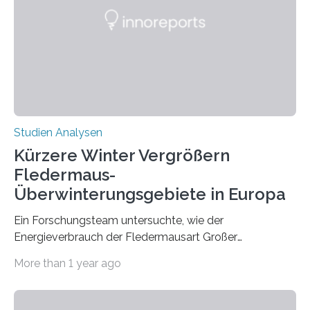
Zusammenhang für einzelne Erkrankungen und
konnten ihn mal belegen, mal nicht. Eine Meta-Analyse,
die ein internationales Forschungsteam aus Bochum,
Hamburg, Nimwegen und Athen durchgeführt hat,
zeigt, dass eine abweichende Händigkeit…
Studien Analysen
Kürzere Winter Vergrößern
Fledermaus-
Überwinterungsgebiete in Europa
Ein Forschungsteam untersuchte, wie der
Energieverbrauch der Fledermausart Großer
Abendsegler von der Temperatur beeinflusst wird, und
More than 1 year ago
erstellte ein Modell, mit dem sich vorhersagen lässt, in
welchen geographischen Breiten sie den Winterschlaf
überleben und wie sich ihre Überwinterungsgebiete im