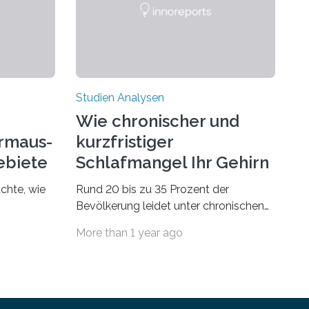
Studien Analysen
Wie chronischer und
rmaus-
kurzfristiger
ebiete
Schlafmangel Ihr Gehirn
verändert
chte, wie
Rund 20 bis zu 35 Prozent der
Bevölkerung leidet unter chronischen
dsegler
Schlafstörungen, in höherem Alter
More than 1 year ago
st wird,
sogar die Hälfte aller Menschen. Fast
t dem sich
jeder Jugendliche oder Erwachsene
n
kennt zudem ein kurzfristiges
den
Schlafdefizit: ob Party, ein langer
wie sich
Arbeitstag, die Pflege Angehöriger oder