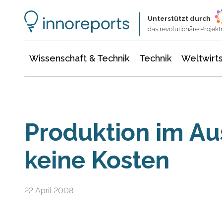
Wissenschaft & Technik
Informationstechnologie
Energie & Elektrotechnik
Unterstützt durch
das revolutionäre Proje
Wissenschaft & Technik
Technik
Weltwirts
Produktion im Au
keine Kosten
22 April 2008