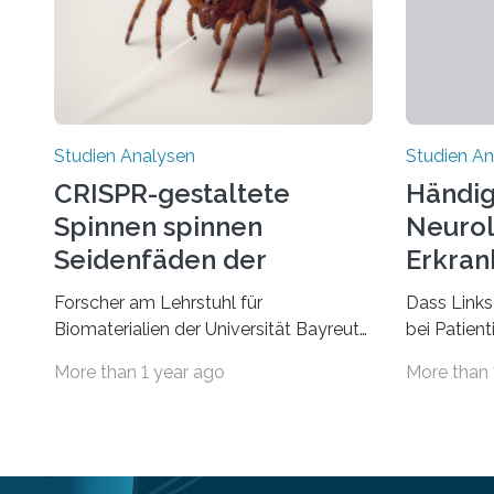
Studien Analysen
Studien An
CRISPR-gestaltete
Händig
Spinnen spinnen
Neurol
Seidenfäden der
Erkran
nächsten Generation
Verbin
Forscher am Lehrstuhl für
Dass Links
Biomaterialien der Universität Bayreuth
bei Patien
haben erstmals erfolgreich die
bestimmte
More than 1 year ago
More than 
„Genschere“ CRISPR-Cas9 bei Spinnen
Erkrankun
eingesetzt. Die Spinnen produzierten
Störungen 
nach der Gen-Editierung rot
ist eine o
fluoreszierende Spinnenseide. Über ihre
aus der Pr
Ergebnisse berichten die Forscher im
Händigkeit