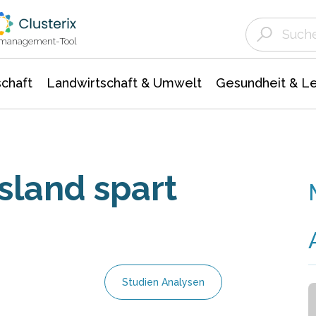
Landwirtschaft & Umwelt
Gesundheit &
Agrar- Forstwissenschaften
Unternehmensmeldungen
Biowissenschafte
Ökologie Umwelt- Naturschutz
ktmanagement-Tool
chaft
Landwirtschaft & Umwelt
Gesundheit & L
sland spart
Studien Analysen