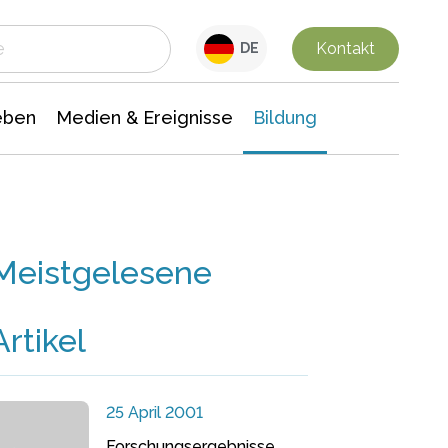
 Leben
Medien & Ereignisse
Interdisziplinäre Forschung
Veranstaltungsnachrichten
n Chemie
Gesellschaftswissenschaften
Kontakt
DE
eben
Medien & Ereignisse
Bildung
Meistgelesene
Artikel
25 April 2001
Forschungsergebnisse