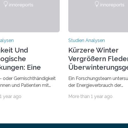
alysen
Studien Analysen
keit Und
Kürzere Winter
ogische
Vergrößern Flede
kungen: Eine
Überwinterungsg
dung Entdecken
in Europa
- oder Gemischthändigkeit
Ein Forschungsteam untersu
tinnen und Patienten mit
der Energieverbrauch der
n neurologischen
Fledermausart Großer Aben
1 year ago
More than 1 year ago
gen wie Autismus-Spektrum-
von der Temperatur beeinflus
auffällig häufig vorkommt,
und erstellte ein Modell, mi
ft berichtete Beobachtung
vorhersagen lässt, in welche
axis. Die Verbindung von
geographischen Breiten sie 
 und diesen Erkrankungen
Winterschlaf überleben und 