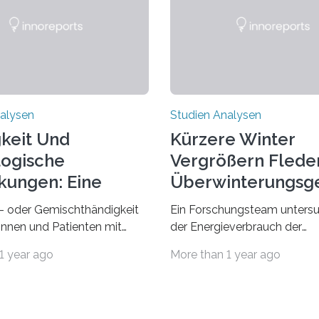
alysen
Studien Analysen
keit Und
Kürzere Winter
ogische
Vergrößern Flede
kungen: Eine
Überwinterungsg
dung Entdecken
in Europa
- oder Gemischthändigkeit
Ein Forschungsteam untersu
tinnen und Patienten mit
der Energieverbrauch der
n neurologischen
Fledermausart Großer Aben
1 year ago
More than 1 year ago
gen wie Autismus-Spektrum-
von der Temperatur beeinflus
auffällig häufig vorkommt,
und erstellte ein Modell, mi
ft berichtete Beobachtung
vorhersagen lässt, in welche
axis. Die Verbindung von
geographischen Breiten sie 