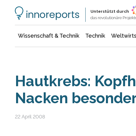
Wissenschaft & Technik
Informationstechnologie
Energie & Elektrotechnik
Unterstützt durch
das revolutionäre Proje
Wissenschaft & Technik
Technik
Weltwirts
Hautkrebs: Kopf
Nacken besonder
22 April 2008