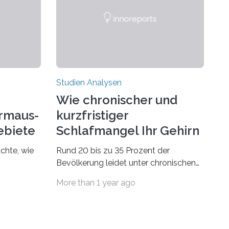
Studien Analysen
Wie chronischer und
rmaus-
kurzfristiger
ebiete
Schlafmangel Ihr Gehirn
verändert
chte, wie
Rund 20 bis zu 35 Prozent der
Bevölkerung leidet unter chronischen
dsegler
Schlafstörungen, in höherem Alter
More than 1 year ago
st wird,
sogar die Hälfte aller Menschen. Fast
t dem sich
jeder Jugendliche oder Erwachsene
n
kennt zudem ein kurzfristiges
den
Schlafdefizit: ob Party, ein langer