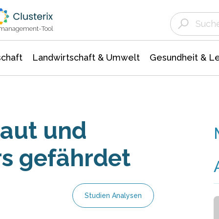
Landwirtschaft & Umwelt
Gesundheit &
Agrar- Forstwissenschaften
Unternehmensmeldungen
Biowissenschafte
Ökologie Umwelt- Naturschutz
ktmanagement-Tool
chaft
Landwirtschaft & Umwelt
Gesundheit & L
haut und
s gefährdet
Studien Analysen