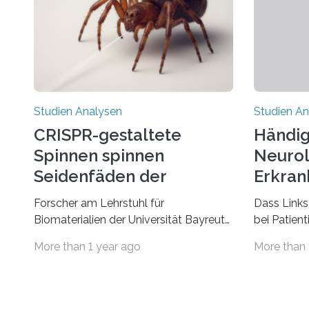
Studien Analysen
Studien An
CRISPR-gestaltete
Händig
Spinnen spinnen
Neurol
Seidenfäden der
Erkran
nächsten Generation
Verbin
Forscher am Lehrstuhl für
Dass Links
Biomaterialien der Universität Bayreuth
bei Patien
haben erstmals erfolgreich die
bestimmte
More than 1 year ago
More than 
„Genschere“ CRISPR-Cas9 bei Spinnen
Erkrankun
eingesetzt. Die Spinnen produzierten
Störungen 
nach der Gen-Editierung rot
ist eine o
fluoreszierende Spinnenseide. Über ihre
aus der Pr