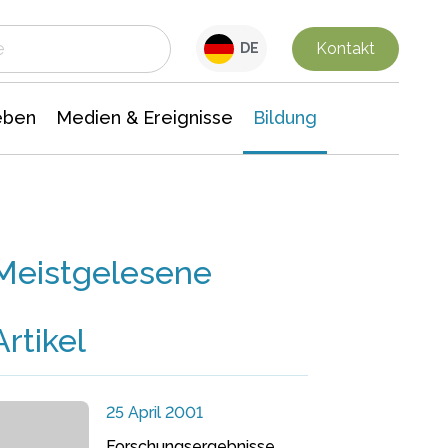
 Leben
Medien & Ereignisse
Interdisziplinäre Forschung
Veranstaltungsnachrichten
n Chemie
Gesellschaftswissenschaften
Kontakt
DE
eben
Medien & Ereignisse
Bildung
Meistgelesene
Artikel
25 April 2001
Forschungsergebnisse