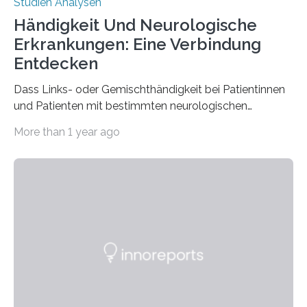
Studien Analysen
Händigkeit Und Neurologische
Erkrankungen: Eine Verbindung
Entdecken
Dass Links- oder Gemischthändigkeit bei Patientinnen
und Patienten mit bestimmten neurologischen
Erkrankungen wie Autismus-Spektrum-Störungen
More than 1 year ago
auffällig häufig vorkommt, ist eine oft berichtete
Beobachtung aus der Praxis. Die Verbindung von
Händigkeit und diesen Erkrankungen liegt
wahrscheinlich darin begründet, dass beide durch
Prozesse in der frühen Hirnentwicklung beeinflusst
werden. Verschiedene Studien untersuchten diesen
Zusammenhang für einzelne Erkrankungen und
konnten ihn mal belegen, mal nicht. Eine Meta-Analyse,
die ein internationales Forschungsteam aus Bochum,
Hamburg, Nimwegen und Athen durchgeführt hat,
zeigt, dass eine abweichende Händigkeit…