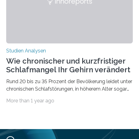
derzeitigen Verbreitungsgebiets bis zum Jahr 2100
voraus – bedingt durch kürzere…
Studien Analysen
Wie chronischer und kurzfristiger
Schlafmangel Ihr Gehirn verändert
Rund 20 bis zu 35 Prozent der Bevölkerung leidet unter
chronischen Schlafstörungen, in höherem Alter sogar
die Hälfte aller Menschen. Fast jeder Jugendliche oder
More than 1 year ago
Erwachsene kennt zudem ein kurzfristiges Schlafdefizit:
ob Party, ein langer Arbeitstag, die Pflege Angehöriger
oder schlicht am Handy verdaddelt – die Möglichkeiten
zu wenig Schlaf zu bekommen sind vielfältig. Jülicher
Forscher:innen konnten in einer aktuellen Metastudie