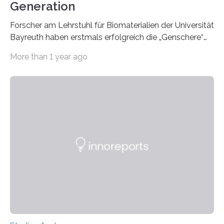
Generation
Forscher am Lehrstuhl für Biomaterialien der Universität
Bayreuth haben erstmals erfolgreich die „Genschere“
CRISPR-Cas9 bei Spinnen eingesetzt. Die Spinnen
More than 1 year ago
produzierten nach der Gen-Editierung rot
fluoreszierende Spinnenseide. Über ihre Ergebnisse
berichten die Forscher im Fachjournal Angewandte
Chemie. What for? Spinnenseide ist eine der
interessantesten Fasern im Bereich der
Materialwissenschaften: Insbesondere ihr Abseilfaden
ist enorm reißfest, dabei jedoch elastisch, leicht und
biologisch abbaubar. Wenn es gelingt, die Produktion
der Spinnenseide in vivo – im lebenden Tier – zu
beeinflussen und damit Einblicke…