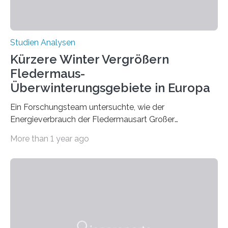
Studien Analysen
Kürzere Winter Vergrößern
Fledermaus-
Überwinterungsgebiete in Europa
Ein Forschungsteam untersuchte, wie der
Energieverbrauch der Fledermausart Großer
Abendsegler von der Temperatur beeinflusst wird, und
More than 1 year ago
erstellte ein Modell, mit dem sich vorhersagen lässt, in
welchen geographischen Breiten sie den Winterschlaf
überleben und wie sich ihre Überwinterungsgebiete im
Laufe der Zeit verändern könnten. Es zeichnet die
Verschiebung der Überwinterungsgebiete in den letzten
50 Jahren exakt nach und sagt eine weitere
Ausdehnung nach Nordosten um bis zu 14 Prozent des