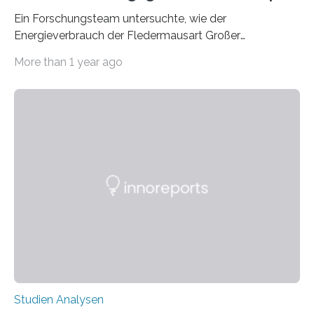
Ein Forschungsteam untersuchte, wie der
Energieverbrauch der Fledermausart Großer
Abendsegler von der Temperatur beeinflusst wird, und
More than 1 year ago
erstellte ein Modell, mit dem sich vorhersagen lässt, in
welchen geographischen Breiten sie den Winterschlaf
überleben und wie sich ihre Überwinterungsgebiete im
Laufe der Zeit verändern könnten. Es zeichnet die
Verschiebung der Überwinterungsgebiete in den letzten
50 Jahren exakt nach und sagt eine weitere
Ausdehnung nach Nordosten um bis zu 14 Prozent des
derzeitigen Verbreitungsgebiets bis zum Jahr 2100
voraus – bedingt durch kürzere…
Studien Analysen