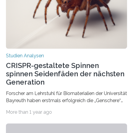
Studien Analysen
CRISPR-gestaltete Spinnen
spinnen Seidenfäden der nächsten
Generation
Forscher am Lehrstuhl für Biomaterialien der Universität
Bayreuth haben erstmals erfolgreich die „Genschere“
CRISPR-Cas9 bei Spinnen eingesetzt. Die Spinnen
More than 1 year ago
produzierten nach der Gen-Editierung rot
fluoreszierende Spinnenseide. Über ihre Ergebnisse
berichten die Forscher im Fachjournal Angewandte