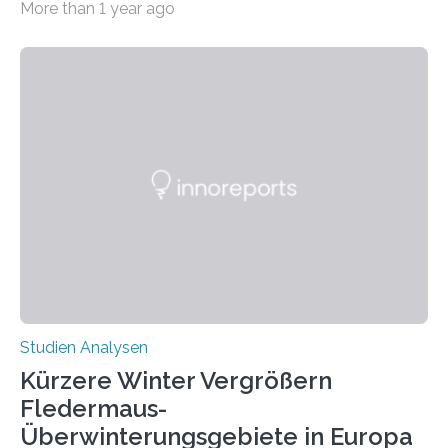
More than 1 year ago
auffällig häufig vorkommt, ist eine oft berichtete
Beobachtung aus der Praxis. Die Verbindung von
Händigkeit und diesen Erkrankungen liegt
wahrscheinlich darin begründet, dass beide durch
Prozesse in der frühen Hirnentwicklung beeinflusst
werden. Verschiedene Studien untersuchten diesen
Zusammenhang für einzelne Erkrankungen und
konnten ihn mal belegen, mal nicht. Eine Meta-Analyse,
die ein internationales Forschungsteam aus Bochum,
Hamburg, Nimwegen und Athen durchgeführt hat,
zeigt, dass eine abweichende Händigkeit…
Studien Analysen
Kürzere Winter Vergrößern
Fledermaus-
Überwinterungsgebiete in Europa