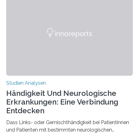
Chemie. What for? Spinnenseide ist eine der
interessantesten Fasern im Bereich der
Materialwissenschaften: Insbesondere ihr Abseilfaden
ist enorm reißfest, dabei jedoch elastisch, leicht und
biologisch abbaubar. Wenn es gelingt, die Produktion
der Spinnenseide in vivo – im lebenden Tier – zu
beeinflussen und damit Einblicke…
Studien Analysen
Händigkeit Und Neurologische
Erkrankungen: Eine Verbindung
Entdecken
Dass Links- oder Gemischthändigkeit bei Patientinnen
und Patienten mit bestimmten neurologischen
Erkrankungen wie Autismus-Spektrum-Störungen