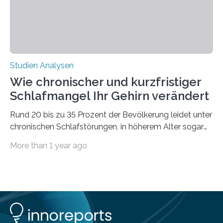
Studien Analysen
Wie chronischer und kurzfristiger
Schlafmangel Ihr Gehirn verändert
Rund 20 bis zu 35 Prozent der Bevölkerung leidet unter
chronischen Schlafstörungen, in höherem Alter sogar
die Hälfte aller Menschen. Fast jeder Jugendliche oder
More than 1 year ago
Erwachsene kennt zudem ein kurzfristiges Schlafdefizit:
ob Party, ein langer Arbeitstag, die Pflege Angehöriger
oder schlicht am Handy verdaddelt – die Möglichkeiten
zu wenig Schlaf zu bekommen sind vielfältig. Jülicher
Forscher:innen konnten in einer aktuellen Metastudie
zeigen, dass sich die jeweils beteiligten Gehirnregionen
deutlich unterscheiden. Die Ergebnisse der Studie