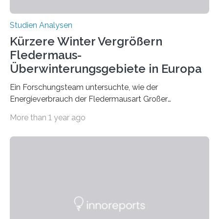
Studien Analysen
Kürzere Winter Vergrößern
Fledermaus-
Überwinterungsgebiete in Europa
Ein Forschungsteam untersuchte, wie der
Energieverbrauch der Fledermausart Großer
Abendsegler von der Temperatur beeinflusst wird, und
More than 1 year ago
erstellte ein Modell, mit dem sich vorhersagen lässt, in
welchen geographischen Breiten sie den Winterschlaf
überleben und wie sich ihre Überwinterungsgebiete im
Laufe der Zeit verändern könnten. Es zeichnet die
Verschiebung der Überwinterungsgebiete in den letzten
50 Jahren exakt nach und sagt eine weitere
Ausdehnung nach Nordosten um bis zu 14 Prozent des
derzeitigen Verbreitungsgebiets bis zum Jahr 2100
voraus – bedingt durch kürzere…