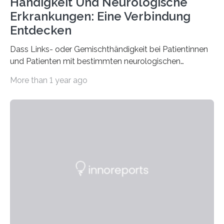
Händigkeit Und Neurologische
Erkrankungen: Eine Verbindung
Entdecken
Dass Links- oder Gemischthändigkeit bei Patientinnen
und Patienten mit bestimmten neurologischen
Erkrankungen wie Autismus-Spektrum-Störungen
More than 1 year ago
auffällig häufig vorkommt, ist eine oft berichtete
Beobachtung aus der Praxis. Die Verbindung von
Händigkeit und diesen Erkrankungen liegt
wahrscheinlich darin begründet, dass beide durch
Prozesse in der frühen Hirnentwicklung beeinflusst
werden. Verschiedene Studien untersuchten diesen
Zusammenhang für einzelne Erkrankungen und
konnten ihn mal belegen, mal nicht. Eine Meta-Analyse,
die ein internationales Forschungsteam aus Bochum,
Hamburg, Nimwegen und Athen durchgeführt hat,
zeigt, dass eine abweichende Händigkeit…