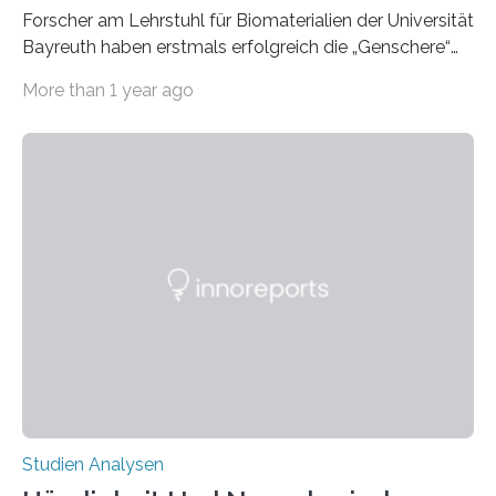
Forscher am Lehrstuhl für Biomaterialien der Universität
Bayreuth haben erstmals erfolgreich die „Genschere“
CRISPR-Cas9 bei Spinnen eingesetzt. Die Spinnen
More than 1 year ago
produzierten nach der Gen-Editierung rot
fluoreszierende Spinnenseide. Über ihre Ergebnisse
berichten die Forscher im Fachjournal Angewandte
Chemie. What for? Spinnenseide ist eine der
interessantesten Fasern im Bereich der
Materialwissenschaften: Insbesondere ihr Abseilfaden
ist enorm reißfest, dabei jedoch elastisch, leicht und
biologisch abbaubar. Wenn es gelingt, die Produktion
der Spinnenseide in vivo – im lebenden Tier – zu
beeinflussen und damit Einblicke…
Studien Analysen