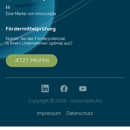
wurden im Fachmagazin JAMA Psychiatry
veröffentlicht. „Schlechter…
Eine Marke von innoscripta
Fördermittelprüfung
Nutzen Sie das Förderpotenzial
in Ihrem Unternehmen optimal aus?
JETZT PRÜFEN
Copyright © 2026 - innoscripta AG
Impressum
Datenschutz