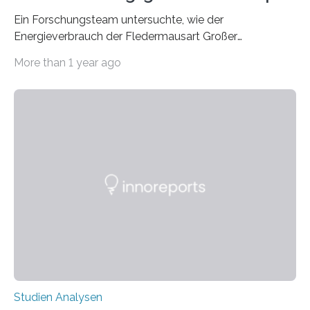
Ein Forschungsteam untersuchte, wie der
Energieverbrauch der Fledermausart Großer
Abendsegler von der Temperatur beeinflusst wird, und
More than 1 year ago
erstellte ein Modell, mit dem sich vorhersagen lässt, in
welchen geographischen Breiten sie den Winterschlaf
überleben und wie sich ihre Überwinterungsgebiete im
Laufe der Zeit verändern könnten. Es zeichnet die
Verschiebung der Überwinterungsgebiete in den letzten
50 Jahren exakt nach und sagt eine weitere
Ausdehnung nach Nordosten um bis zu 14 Prozent des
derzeitigen Verbreitungsgebiets bis zum Jahr 2100
voraus – bedingt durch kürzere…
Studien Analysen