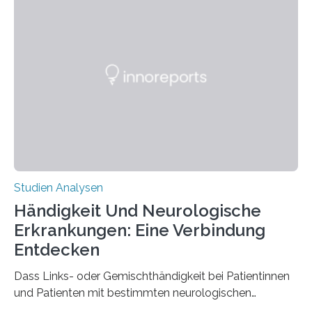
Chemie. What for? Spinnenseide ist eine der
interessantesten Fasern im Bereich der
Materialwissenschaften: Insbesondere ihr Abseilfaden
ist enorm reißfest, dabei jedoch elastisch, leicht und
biologisch abbaubar. Wenn es gelingt, die Produktion
der Spinnenseide in vivo – im lebenden Tier – zu
beeinflussen und damit Einblicke…
Studien Analysen
Händigkeit Und Neurologische
Erkrankungen: Eine Verbindung
Entdecken
Dass Links- oder Gemischthändigkeit bei Patientinnen
und Patienten mit bestimmten neurologischen
Erkrankungen wie Autismus-Spektrum-Störungen