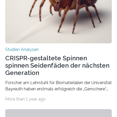
Studien Analysen
CRISPR-gestaltete Spinnen
spinnen Seidenfäden der nächsten
Generation
Forscher am Lehrstuhl für Biomaterialien der Universität
Bayreuth haben erstmals erfolgreich die „Genschere“
CRISPR-Cas9 bei Spinnen eingesetzt. Die Spinnen
More than 1 year ago
produzierten nach der Gen-Editierung rot
fluoreszierende Spinnenseide. Über ihre Ergebnisse
berichten die Forscher im Fachjournal Angewandte