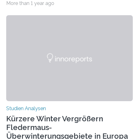
More than 1 year ago
auffällig häufig vorkommt, ist eine oft berichtete
Beobachtung aus der Praxis. Die Verbindung von
Händigkeit und diesen Erkrankungen liegt
wahrscheinlich darin begründet, dass beide durch
Prozesse in der frühen Hirnentwicklung beeinflusst
werden. Verschiedene Studien untersuchten diesen
Zusammenhang für einzelne Erkrankungen und
konnten ihn mal belegen, mal nicht. Eine Meta-Analyse,
die ein internationales Forschungsteam aus Bochum,
Hamburg, Nimwegen und Athen durchgeführt hat,
zeigt, dass eine abweichende Händigkeit…
Studien Analysen
Kürzere Winter Vergrößern
Fledermaus-
Überwinterungsgebiete in Europa