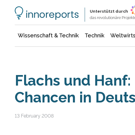
Wissenschaft & Technik
Informationstechnologie
Energie & Elektrotechnik
Unterstützt durch
das revolutionäre Proje
Wissenschaft & Technik
Technik
Weltwirts
Flachs und Hanf:
Chancen in Deut
13 February 2008