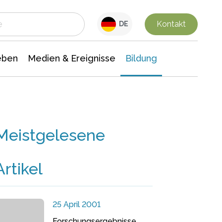
 Leben
Medien & Ereignisse
Interdisziplinäre Forschung
Veranstaltungsnachrichten
n Chemie
Gesellschaftswissenschaften
Kontakt
DE
eben
Medien & Ereignisse
Bildung
Meistgelesene
Artikel
25 April 2001
Forschungsergebnisse