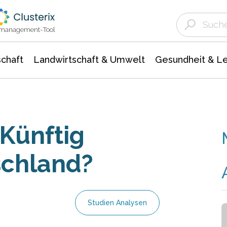
Landwirtschaft & Umwelt
Gesundheit &
Agrar- Forstwissenschaften
Unternehmensmeldungen
Biowissenschafte
Ökologie Umwelt- Naturschutz
ktmanagement-Tool
chaft
Landwirtschaft & Umwelt
Gesundheit & L
 Künftig
schland?
Studien Analysen