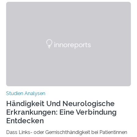
fluoreszierende Spinnenseide. Über ihre Ergebnisse
berichten die Forscher im Fachjournal Angewandte
Chemie. What for? Spinnenseide ist eine der
interessantesten Fasern im Bereich der
Materialwissenschaften: Insbesondere ihr Abseilfaden
ist enorm reißfest, dabei jedoch elastisch, leicht und
biologisch abbaubar. Wenn es gelingt, die Produktion
der Spinnenseide in vivo – im lebenden Tier – zu
beeinflussen und damit Einblicke…
Studien Analysen
Händigkeit Und Neurologische
Erkrankungen: Eine Verbindung
Entdecken
Dass Links- oder Gemischthändigkeit bei Patientinnen