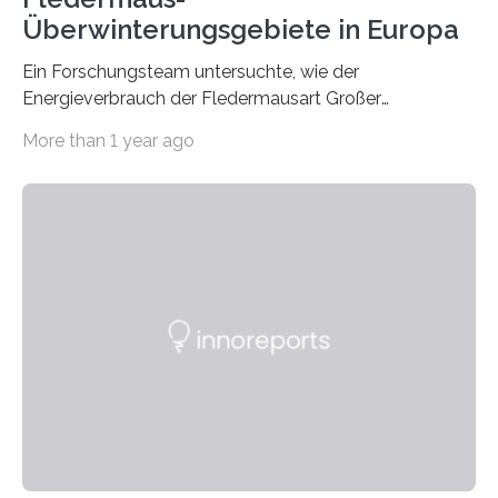
Überwinterungsgebiete in Europa
Ein Forschungsteam untersuchte, wie der
Energieverbrauch der Fledermausart Großer
Abendsegler von der Temperatur beeinflusst wird, und
More than 1 year ago
erstellte ein Modell, mit dem sich vorhersagen lässt, in
welchen geographischen Breiten sie den Winterschlaf
überleben und wie sich ihre Überwinterungsgebiete im
Laufe der Zeit verändern könnten. Es zeichnet die
Verschiebung der Überwinterungsgebiete in den letzten
50 Jahren exakt nach und sagt eine weitere
Ausdehnung nach Nordosten um bis zu 14 Prozent des
derzeitigen Verbreitungsgebiets bis zum Jahr 2100
voraus – bedingt durch kürzere…