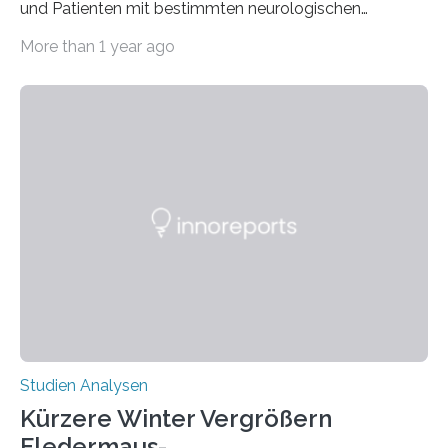
und Patienten mit bestimmten neurologischen
Erkrankungen wie Autismus-Spektrum-Störungen
More than 1 year ago
auffällig häufig vorkommt, ist eine oft berichtete
Beobachtung aus der Praxis. Die Verbindung von
Händigkeit und diesen Erkrankungen liegt
wahrscheinlich darin begründet, dass beide durch
Prozesse in der frühen Hirnentwicklung beeinflusst
werden. Verschiedene Studien untersuchten diesen
Zusammenhang für einzelne Erkrankungen und
konnten ihn mal belegen, mal nicht. Eine Meta-Analyse,
die ein internationales Forschungsteam aus Bochum,
Hamburg, Nimwegen und Athen durchgeführt hat,
zeigt, dass eine abweichende Händigkeit…
Studien Analysen
Kürzere Winter Vergrößern
Fledermaus-