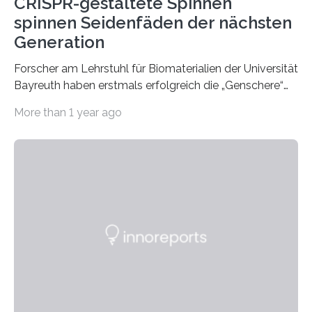
CRISPR-gestaltete Spinnen
spinnen Seidenfäden der nächsten
Generation
Forscher am Lehrstuhl für Biomaterialien der Universität
Bayreuth haben erstmals erfolgreich die „Genschere“
CRISPR-Cas9 bei Spinnen eingesetzt. Die Spinnen
More than 1 year ago
produzierten nach der Gen-Editierung rot
fluoreszierende Spinnenseide. Über ihre Ergebnisse
berichten die Forscher im Fachjournal Angewandte
Chemie. What for? Spinnenseide ist eine der
interessantesten Fasern im Bereich der
Materialwissenschaften: Insbesondere ihr Abseilfaden
ist enorm reißfest, dabei jedoch elastisch, leicht und
biologisch abbaubar. Wenn es gelingt, die Produktion
der Spinnenseide in vivo – im lebenden Tier – zu
beeinflussen und damit Einblicke…