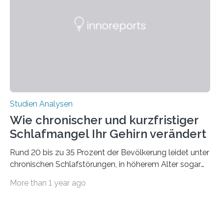
50 Jahren exakt nach und sagt eine weitere
Ausdehnung nach Nordosten um bis zu 14 Prozent des
derzeitigen Verbreitungsgebiets bis zum Jahr 2100
voraus – bedingt durch kürzere…
Studien Analysen
Wie chronischer und kurzfristiger
Schlafmangel Ihr Gehirn verändert
Rund 20 bis zu 35 Prozent der Bevölkerung leidet unter
chronischen Schlafstörungen, in höherem Alter sogar
die Hälfte aller Menschen. Fast jeder Jugendliche oder
More than 1 year ago
Erwachsene kennt zudem ein kurzfristiges Schlafdefizit:
ob Party, ein langer Arbeitstag, die Pflege Angehöriger
oder schlicht am Handy verdaddelt – die Möglichkeiten