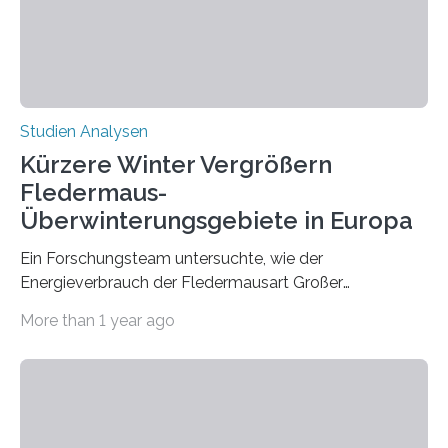
Hamburg, Nimwegen und Athen durchgeführt hat,
zeigt, dass eine abweichende Händigkeit…
Studien Analysen
Kürzere Winter Vergrößern
Fledermaus-
Überwinterungsgebiete in Europa
Ein Forschungsteam untersuchte, wie der
Energieverbrauch der Fledermausart Großer
Abendsegler von der Temperatur beeinflusst wird, und
More than 1 year ago
erstellte ein Modell, mit dem sich vorhersagen lässt, in
welchen geographischen Breiten sie den Winterschlaf
überleben und wie sich ihre Überwinterungsgebiete im
Laufe der Zeit verändern könnten. Es zeichnet die
Verschiebung der Überwinterungsgebiete in den letzten