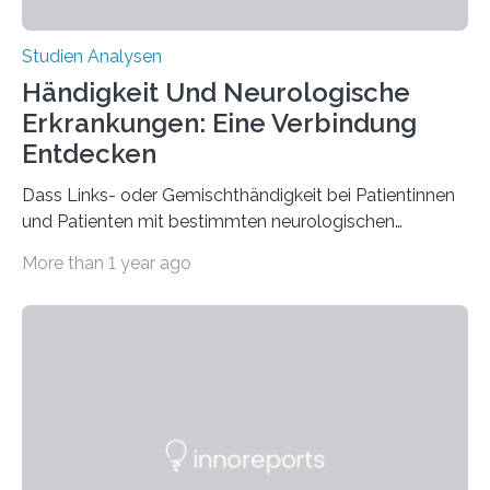
Studien Analysen
Händigkeit Und Neurologische
Erkrankungen: Eine Verbindung
Entdecken
Dass Links- oder Gemischthändigkeit bei Patientinnen
und Patienten mit bestimmten neurologischen
Erkrankungen wie Autismus-Spektrum-Störungen
More than 1 year ago
auffällig häufig vorkommt, ist eine oft berichtete
Beobachtung aus der Praxis. Die Verbindung von
Händigkeit und diesen Erkrankungen liegt
wahrscheinlich darin begründet, dass beide durch
Prozesse in der frühen Hirnentwicklung beeinflusst
werden. Verschiedene Studien untersuchten diesen
Zusammenhang für einzelne Erkrankungen und
konnten ihn mal belegen, mal nicht. Eine Meta-Analyse,
die ein internationales Forschungsteam aus Bochum,