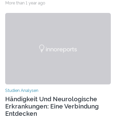
More than 1 year ago
produzierten nach der Gen-Editierung rot
fluoreszierende Spinnenseide. Über ihre Ergebnisse
berichten die Forscher im Fachjournal Angewandte
Chemie. What for? Spinnenseide ist eine der
interessantesten Fasern im Bereich der
Materialwissenschaften: Insbesondere ihr Abseilfaden
ist enorm reißfest, dabei jedoch elastisch, leicht und
biologisch abbaubar. Wenn es gelingt, die Produktion
der Spinnenseide in vivo – im lebenden Tier – zu
beeinflussen und damit Einblicke…
Studien Analysen
Händigkeit Und Neurologische
Erkrankungen: Eine Verbindung
Entdecken