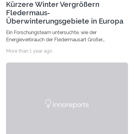
Kürzere Winter Vergrößern
Fledermaus-
Überwinterungsgebiete in Europa
Ein Forschungsteam untersuchte, wie der
Energieverbrauch der Fledermausart Großer
Abendsegler von der Temperatur beeinflusst wird, und
More than 1 year ago
erstellte ein Modell, mit dem sich vorhersagen lässt, in
welchen geographischen Breiten sie den Winterschlaf
überleben und wie sich ihre Überwinterungsgebiete im
Laufe der Zeit verändern könnten. Es zeichnet die
Verschiebung der Überwinterungsgebiete in den letzten
50 Jahren exakt nach und sagt eine weitere
Ausdehnung nach Nordosten um bis zu 14 Prozent des
derzeitigen Verbreitungsgebiets bis zum Jahr 2100
voraus – bedingt durch kürzere…