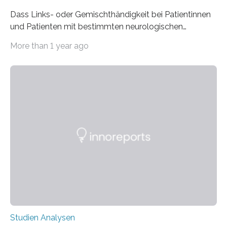
Dass Links- oder Gemischthändigkeit bei Patientinnen
und Patienten mit bestimmten neurologischen
Erkrankungen wie Autismus-Spektrum-Störungen
More than 1 year ago
auffällig häufig vorkommt, ist eine oft berichtete
Beobachtung aus der Praxis. Die Verbindung von
Händigkeit und diesen Erkrankungen liegt
wahrscheinlich darin begründet, dass beide durch
Prozesse in der frühen Hirnentwicklung beeinflusst
werden. Verschiedene Studien untersuchten diesen
Zusammenhang für einzelne Erkrankungen und
konnten ihn mal belegen, mal nicht. Eine Meta-Analyse,
die ein internationales Forschungsteam aus Bochum,
Hamburg, Nimwegen und Athen durchgeführt hat,
zeigt, dass eine abweichende Händigkeit…
Studien Analysen