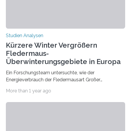
Hamburg, Nimwegen und Athen durchgeführt hat,
zeigt, dass eine abweichende Händigkeit…
Studien Analysen
Kürzere Winter Vergrößern
Fledermaus-
Überwinterungsgebiete in Europa
Ein Forschungsteam untersuchte, wie der
Energieverbrauch der Fledermausart Großer
Abendsegler von der Temperatur beeinflusst wird, und
More than 1 year ago
erstellte ein Modell, mit dem sich vorhersagen lässt, in
welchen geographischen Breiten sie den Winterschlaf
überleben und wie sich ihre Überwinterungsgebiete im
Laufe der Zeit verändern könnten. Es zeichnet die
Verschiebung der Überwinterungsgebiete in den letzten
50 Jahren exakt nach und sagt eine weitere