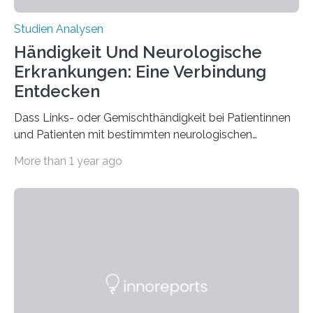
Studien Analysen
Händigkeit Und Neurologische
Erkrankungen: Eine Verbindung
Entdecken
Dass Links- oder Gemischthändigkeit bei Patientinnen
und Patienten mit bestimmten neurologischen
Erkrankungen wie Autismus-Spektrum-Störungen
More than 1 year ago
auffällig häufig vorkommt, ist eine oft berichtete
Beobachtung aus der Praxis. Die Verbindung von
Händigkeit und diesen Erkrankungen liegt
wahrscheinlich darin begründet, dass beide durch
Prozesse in der frühen Hirnentwicklung beeinflusst
werden. Verschiedene Studien untersuchten diesen
Zusammenhang für einzelne Erkrankungen und
konnten ihn mal belegen, mal nicht. Eine Meta-Analyse,
die ein internationales Forschungsteam aus Bochum,