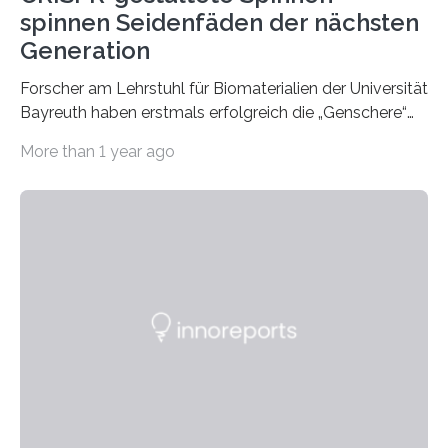
spinnen Seidenfäden der nächsten
Generation
Forscher am Lehrstuhl für Biomaterialien der Universität
Bayreuth haben erstmals erfolgreich die „Genschere“
CRISPR-Cas9 bei Spinnen eingesetzt. Die Spinnen
More than 1 year ago
produzierten nach der Gen-Editierung rot
fluoreszierende Spinnenseide. Über ihre Ergebnisse
berichten die Forscher im Fachjournal Angewandte
Chemie. What for? Spinnenseide ist eine der
interessantesten Fasern im Bereich der
Materialwissenschaften: Insbesondere ihr Abseilfaden
ist enorm reißfest, dabei jedoch elastisch, leicht und
biologisch abbaubar. Wenn es gelingt, die Produktion
der Spinnenseide in vivo – im lebenden Tier – zu
beeinflussen und damit Einblicke…