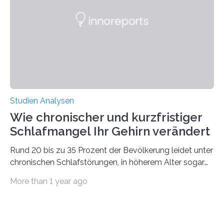
Ausdehnung nach Nordosten um bis zu 14 Prozent des
derzeitigen Verbreitungsgebiets bis zum Jahr 2100
voraus – bedingt durch kürzere…
Studien Analysen
Wie chronischer und kurzfristiger
Schlafmangel Ihr Gehirn verändert
Rund 20 bis zu 35 Prozent der Bevölkerung leidet unter
chronischen Schlafstörungen, in höherem Alter sogar
die Hälfte aller Menschen. Fast jeder Jugendliche oder
More than 1 year ago
Erwachsene kennt zudem ein kurzfristiges Schlafdefizit:
ob Party, ein langer Arbeitstag, die Pflege Angehöriger
oder schlicht am Handy verdaddelt – die Möglichkeiten
zu wenig Schlaf zu bekommen sind vielfältig. Jülicher