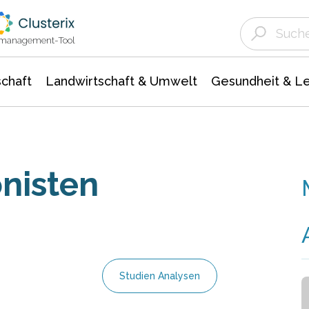
Landwirtschaft & Umwelt
Gesundheit &
Agrar- Forstwissenschaften
Unternehmensmeldungen
Biowissenschafte
Ökologie Umwelt- Naturschutz
ktmanagement-Tool
chaft
Landwirtschaft & Umwelt
Gesundheit & L
onisten
Studien Analysen