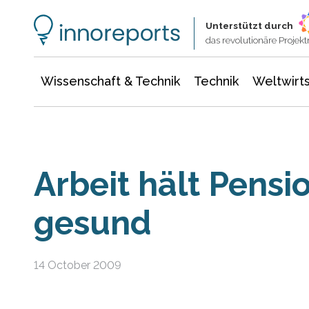
Wissenschaft & Technik
Informationstechnologie
Energie & Elektrotechnik
Unterstützt durch
das revolutionäre Proje
Wissenschaft & Technik
Technik
Weltwirts
Arbeit hält Pensi
gesund
14 October 2009