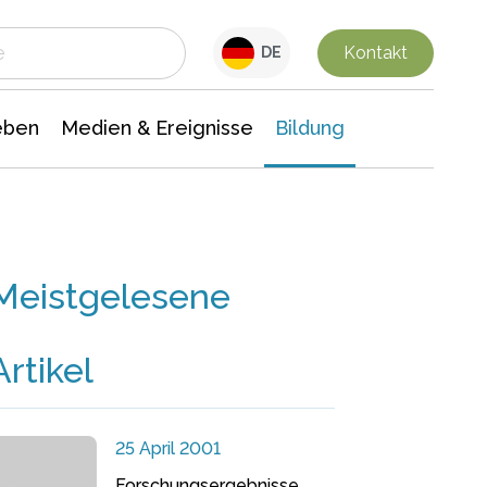
 Leben
Medien & Ereignisse
Interdisziplinäre Forschung
Veranstaltungsnachrichten
n Chemie
Gesellschaftswissenschaften
Kontakt
DE
eben
Medien & Ereignisse
Bildung
Meistgelesene
Artikel
25 April 2001
Forschungsergebnisse