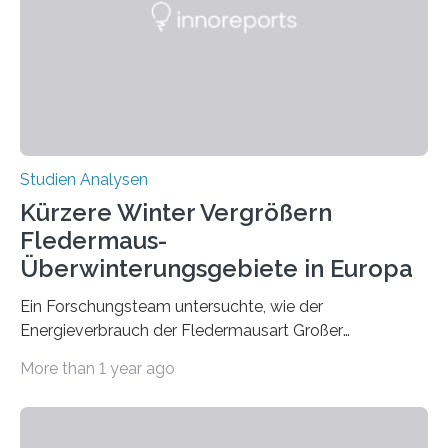
konnten ihn mal belegen, mal nicht. Eine Meta-Analyse,
die ein internationales Forschungsteam aus Bochum,
Hamburg, Nimwegen und Athen durchgeführt hat,
zeigt, dass eine abweichende Händigkeit…
Studien Analysen
Kürzere Winter Vergrößern
Fledermaus-
Überwinterungsgebiete in Europa
Ein Forschungsteam untersuchte, wie der
Energieverbrauch der Fledermausart Großer
Abendsegler von der Temperatur beeinflusst wird, und
More than 1 year ago
erstellte ein Modell, mit dem sich vorhersagen lässt, in
welchen geographischen Breiten sie den Winterschlaf
überleben und wie sich ihre Überwinterungsgebiete im