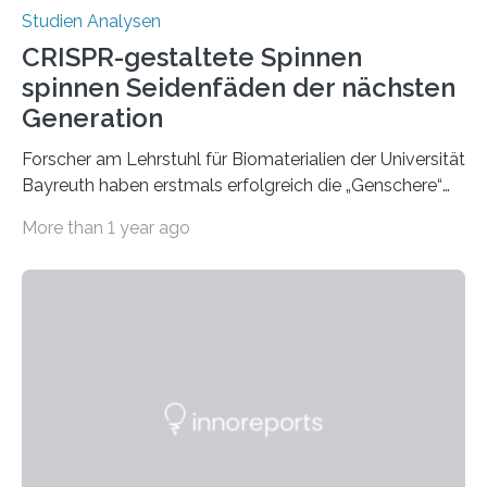
Studien Analysen
CRISPR-gestaltete Spinnen
spinnen Seidenfäden der nächsten
Generation
Forscher am Lehrstuhl für Biomaterialien der Universität
Bayreuth haben erstmals erfolgreich die „Genschere“
CRISPR-Cas9 bei Spinnen eingesetzt. Die Spinnen
More than 1 year ago
produzierten nach der Gen-Editierung rot
fluoreszierende Spinnenseide. Über ihre Ergebnisse
berichten die Forscher im Fachjournal Angewandte
Chemie. What for? Spinnenseide ist eine der
interessantesten Fasern im Bereich der
Materialwissenschaften: Insbesondere ihr Abseilfaden
ist enorm reißfest, dabei jedoch elastisch, leicht und
biologisch abbaubar. Wenn es gelingt, die Produktion
der Spinnenseide in vivo – im lebenden Tier – zu
beeinflussen und damit Einblicke…