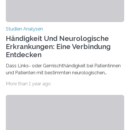
Studien Analysen
Händigkeit Und Neurologische
Erkrankungen: Eine Verbindung
Entdecken
Dass Links- oder Gemischthändigkeit bei Patientinnen
und Patienten mit bestimmten neurologischen
Erkrankungen wie Autismus-Spektrum-Störungen
More than 1 year ago
auffällig häufig vorkommt, ist eine oft berichtete
Beobachtung aus der Praxis. Die Verbindung von
Händigkeit und diesen Erkrankungen liegt
wahrscheinlich darin begründet, dass beide durch
Prozesse in der frühen Hirnentwicklung beeinflusst
werden. Verschiedene Studien untersuchten diesen
Zusammenhang für einzelne Erkrankungen und