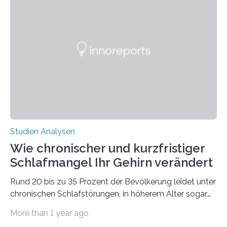
Laufe der Zeit verändern könnten. Es zeichnet die
Verschiebung der Überwinterungsgebiete in den letzten
50 Jahren exakt nach und sagt eine weitere
Ausdehnung nach Nordosten um bis zu 14 Prozent des
derzeitigen Verbreitungsgebiets bis zum Jahr 2100
voraus – bedingt durch kürzere…
Studien Analysen
Wie chronischer und kurzfristiger
Schlafmangel Ihr Gehirn verändert
Rund 20 bis zu 35 Prozent der Bevölkerung leidet unter
chronischen Schlafstörungen, in höherem Alter sogar
die Hälfte aller Menschen. Fast jeder Jugendliche oder
More than 1 year ago
Erwachsene kennt zudem ein kurzfristiges Schlafdefizit: