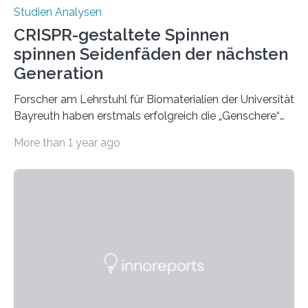
Studien Analysen
CRISPR-gestaltete Spinnen
spinnen Seidenfäden der nächsten
Generation
Forscher am Lehrstuhl für Biomaterialien der Universität
Bayreuth haben erstmals erfolgreich die „Genschere“
CRISPR-Cas9 bei Spinnen eingesetzt. Die Spinnen
More than 1 year ago
produzierten nach der Gen-Editierung rot
fluoreszierende Spinnenseide. Über ihre Ergebnisse
berichten die Forscher im Fachjournal Angewandte
Chemie. What for? Spinnenseide ist eine der
interessantesten Fasern im Bereich der
Materialwissenschaften: Insbesondere ihr Abseilfaden
ist enorm reißfest, dabei jedoch elastisch, leicht und
biologisch abbaubar. Wenn es gelingt, die Produktion
der Spinnenseide in vivo – im lebenden Tier – zu
beeinflussen und damit Einblicke…