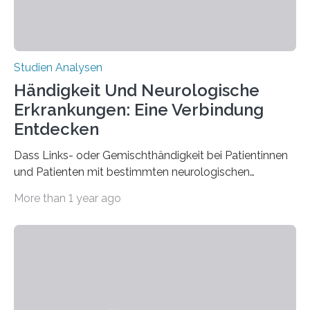
Studien Analysen
Händigkeit Und Neurologische
Erkrankungen: Eine Verbindung
Entdecken
Dass Links- oder Gemischthändigkeit bei Patientinnen
und Patienten mit bestimmten neurologischen
Erkrankungen wie Autismus-Spektrum-Störungen
More than 1 year ago
auffällig häufig vorkommt, ist eine oft berichtete
Beobachtung aus der Praxis. Die Verbindung von
Händigkeit und diesen Erkrankungen liegt
wahrscheinlich darin begründet, dass beide durch
Prozesse in der frühen Hirnentwicklung beeinflusst
werden. Verschiedene Studien untersuchten diesen
Zusammenhang für einzelne Erkrankungen und