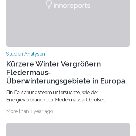
konnten ihn mal belegen, mal nicht. Eine Meta-Analyse,
die ein internationales Forschungsteam aus Bochum,
Hamburg, Nimwegen und Athen durchgeführt hat,
zeigt, dass eine abweichende Händigkeit…
Studien Analysen
Kürzere Winter Vergrößern
Fledermaus-
Überwinterungsgebiete in Europa
Ein Forschungsteam untersuchte, wie der
Energieverbrauch der Fledermausart Großer
Abendsegler von der Temperatur beeinflusst wird, und
More than 1 year ago
erstellte ein Modell, mit dem sich vorhersagen lässt, in
welchen geographischen Breiten sie den Winterschlaf
überleben und wie sich ihre Überwinterungsgebiete im