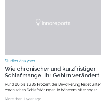
Laufe der Zeit verändern könnten. Es zeichnet die
Verschiebung der Überwinterungsgebiete in den letzten
50 Jahren exakt nach und sagt eine weitere
Ausdehnung nach Nordosten um bis zu 14 Prozent des
derzeitigen Verbreitungsgebiets bis zum Jahr 2100
voraus – bedingt durch kürzere…
Studien Analysen
Wie chronischer und kurzfristiger
Schlafmangel Ihr Gehirn verändert
Rund 20 bis zu 35 Prozent der Bevölkerung leidet unter
chronischen Schlafstörungen, in höherem Alter sogar
die Hälfte aller Menschen. Fast jeder Jugendliche oder
More than 1 year ago
Erwachsene kennt zudem ein kurzfristiges Schlafdefizit: