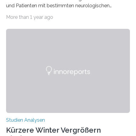
und Patienten mit bestimmten neurologischen
Erkrankungen wie Autismus-Spektrum-Störungen
More than 1 year ago
auffällig häufig vorkommt, ist eine oft berichtete
Beobachtung aus der Praxis. Die Verbindung von
Händigkeit und diesen Erkrankungen liegt
wahrscheinlich darin begründet, dass beide durch
Prozesse in der frühen Hirnentwicklung beeinflusst
werden. Verschiedene Studien untersuchten diesen
Zusammenhang für einzelne Erkrankungen und
konnten ihn mal belegen, mal nicht. Eine Meta-Analyse,
die ein internationales Forschungsteam aus Bochum,
Hamburg, Nimwegen und Athen durchgeführt hat,
zeigt, dass eine abweichende Händigkeit…
Studien Analysen
Kürzere Winter Vergrößern