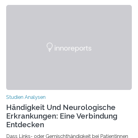
fluoreszierende Spinnenseide. Über ihre Ergebnisse
berichten die Forscher im Fachjournal Angewandte
Chemie. What for? Spinnenseide ist eine der
interessantesten Fasern im Bereich der
Materialwissenschaften: Insbesondere ihr Abseilfaden
ist enorm reißfest, dabei jedoch elastisch, leicht und
biologisch abbaubar. Wenn es gelingt, die Produktion
der Spinnenseide in vivo – im lebenden Tier – zu
beeinflussen und damit Einblicke…
Studien Analysen
Händigkeit Und Neurologische
Erkrankungen: Eine Verbindung
Entdecken
Dass Links- oder Gemischthändigkeit bei Patientinnen