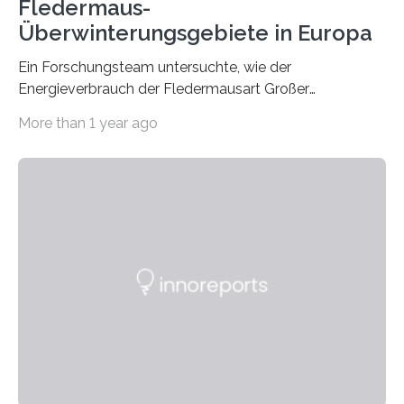
Fledermaus-
Überwinterungsgebiete in Europa
Ein Forschungsteam untersuchte, wie der
Energieverbrauch der Fledermausart Großer
Abendsegler von der Temperatur beeinflusst wird, und
More than 1 year ago
erstellte ein Modell, mit dem sich vorhersagen lässt, in
welchen geographischen Breiten sie den Winterschlaf
überleben und wie sich ihre Überwinterungsgebiete im
Laufe der Zeit verändern könnten. Es zeichnet die
Verschiebung der Überwinterungsgebiete in den letzten
50 Jahren exakt nach und sagt eine weitere
Ausdehnung nach Nordosten um bis zu 14 Prozent des
derzeitigen Verbreitungsgebiets bis zum Jahr 2100
voraus – bedingt durch kürzere…