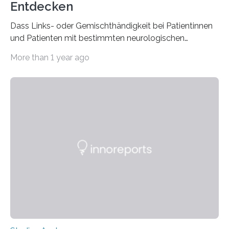
Entdecken
Dass Links- oder Gemischthändigkeit bei Patientinnen
und Patienten mit bestimmten neurologischen
Erkrankungen wie Autismus-Spektrum-Störungen
More than 1 year ago
auffällig häufig vorkommt, ist eine oft berichtete
Beobachtung aus der Praxis. Die Verbindung von
Händigkeit und diesen Erkrankungen liegt
wahrscheinlich darin begründet, dass beide durch
Prozesse in der frühen Hirnentwicklung beeinflusst
werden. Verschiedene Studien untersuchten diesen
Zusammenhang für einzelne Erkrankungen und
konnten ihn mal belegen, mal nicht. Eine Meta-Analyse,
die ein internationales Forschungsteam aus Bochum,
Hamburg, Nimwegen und Athen durchgeführt hat,
zeigt, dass eine abweichende Händigkeit…