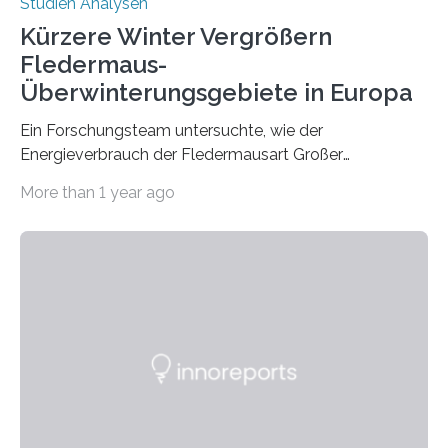
Studien Analysen
Kürzere Winter Vergrößern
Fledermaus-
Überwinterungsgebiete in Europa
Ein Forschungsteam untersuchte, wie der
Energieverbrauch der Fledermausart Großer
Abendsegler von der Temperatur beeinflusst wird, und
More than 1 year ago
erstellte ein Modell, mit dem sich vorhersagen lässt, in
welchen geographischen Breiten sie den Winterschlaf
überleben und wie sich ihre Überwinterungsgebiete im
Laufe der Zeit verändern könnten. Es zeichnet die
Verschiebung der Überwinterungsgebiete in den letzten
50 Jahren exakt nach und sagt eine weitere
Ausdehnung nach Nordosten um bis zu 14 Prozent des
derzeitigen Verbreitungsgebiets bis zum Jahr 2100
voraus – bedingt durch kürzere…