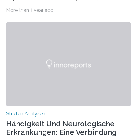
CRISPR-Cas9 bei Spinnen eingesetzt. Die Spinnen
More than 1 year ago
produzierten nach der Gen-Editierung rot
fluoreszierende Spinnenseide. Über ihre Ergebnisse
berichten die Forscher im Fachjournal Angewandte
Chemie. What for? Spinnenseide ist eine der
interessantesten Fasern im Bereich der
Materialwissenschaften: Insbesondere ihr Abseilfaden
ist enorm reißfest, dabei jedoch elastisch, leicht und
biologisch abbaubar. Wenn es gelingt, die Produktion
der Spinnenseide in vivo – im lebenden Tier – zu
beeinflussen und damit Einblicke…
Studien Analysen
Händigkeit Und Neurologische
Erkrankungen: Eine Verbindung