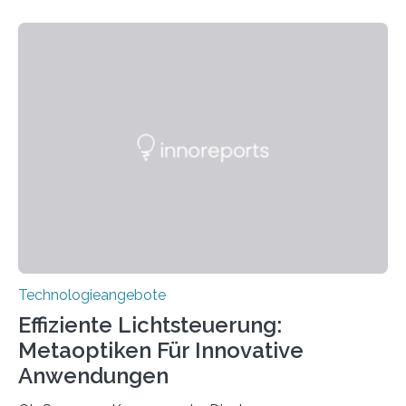
Jahre Expertise ermöglichen Betroffenen ein Leben
ohne große Höreinschränkungen. Vor 30 Jahren wurde
das Sächsische Cochlear Implantat Centrum am
Universitätsklinikum Carl Gustav Carus Dresden
gegründet. Seitdem wurde insgesamt 2.514 taub
geborenen oder hochgradig schwerhörigen Menschen
mit einem Cochlea-Implantat (CI) das Hören wieder
ermöglicht. Dank der großen chirurgischen und
therapeutischen Expertise für Hörgeschädigte…
Technologieangebote
Effiziente Lichtsteuerung:
Metaoptiken Für Innovative
Anwendungen