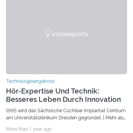
März 2025 in der renommierten Fachzeitschrift Science
veröffentlicht. Das Jahr 2025 wurde von den Vereinten
Nationen zum Internationalen Jahr der
Quantenwissenschaft und -technologie erklärt und
markiert das 100-jährige Jubiläum der Entwicklung der
Quantenmechanik. Diese faszinierende Disziplin hat
nicht nur das Verständnis…
Technologieangebote
Hör-Expertise Und Technik:
Besseres Leben Durch Innovation
1995 wird das Sächsische Cochlear Implantat Centrum
am Universitätsklinikum Dresden gegründet. | Mehr als
2.500 taub Geborenen, Ertaubten oder Schwerhörigen
More than 1 year ago
wurde mit einem Cochlear Implantat geholfen. | 30