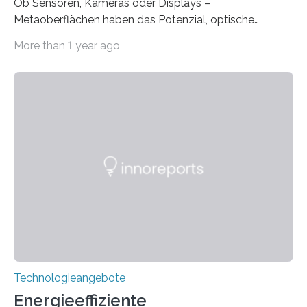
Ob Sensoren, Kameras oder Displays –
Metaoberflächen haben das Potenzial, optische
Systeme in unserem Alltag grundlegend zu verbessern.
More than 1 year ago
Durch eine präzisere Steuerung von Licht ermöglichen
sie kompakte und multifunktionale Lösungen. Auf der
Hannover Messe, die am Montag, 31. März 2025,
beginnt, demonstrieren Forschende des Karlsruher
Instituts für Technologie (KIT) ein optisches Bauteil, das
hochgradig effiziente Lichtsteuerung bei steilen
Einfallswinkeln ermöglicht und dabei bisherige
Einschränkungen überwindet. Herkömmliche gewölbte
Linsen, die Licht durch Brechung in Glas oder
Kunststoff lenken, sind oft sperrig,…
Technologieangebote
Energieeffiziente