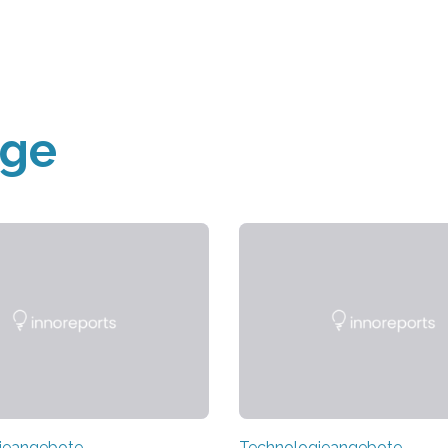
äge
ieangebote
Technologieangebote