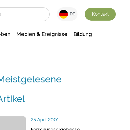
 Leben
Medien & Ereignisse
Interdisziplinäre Forschung
Veranstaltungsnachrichten
n Chemie
Gesellschaftswissenschaften
Kontakt
DE
eben
Medien & Ereignisse
Bildung
Meistgelesene
Artikel
25 April 2001
Forschungsergebnisse