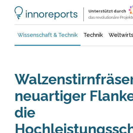
Wissenschaft & Technik
Informationstechnologie
Energie & Elektrotechnik
Unterstützt durch
das revolutionäre Proje
Wissenschaft & Technik
Technik
Weltwirts
Walzenstirnfräser
neuartiger Flanke
die
Hochleistungssc