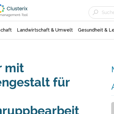
Landwirtschaft & Umwelt
Gesundheit &
Agrar- Forstwissenschaften
Unternehmensmeldungen
Biowissenschafte
Ökologie Umwelt- Naturschutz
ktmanagement-Tool
chaft
Landwirtschaft & Umwelt
Gesundheit & L
 mit
ngestalt für
hruppbearbeit