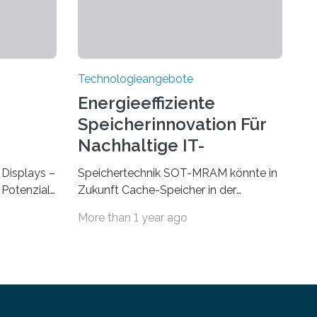
Technologieangebote
Energieeffiziente
Speicherinnovation Für
Nachhaltige IT-
Lösungen
Displays –
Speichertechnik SOT-MRAM könnte in
Potenzial,
Zukunft Cache-Speicher in der
m Alltag
Computerarchitektur ersetzen Ein
More than 1 year ago
Durch eine
Foto, klick, und ab in die sozialen
ht
Medien und die Welt. Hochgeladene
und
Medien landen in riesigen Cloud-
Auf der
Speichern und Rechenzentren, welche
tag, 31.
wiederum kontinuierlich mit Strom
trieren
versorgt werden müssen. Auf