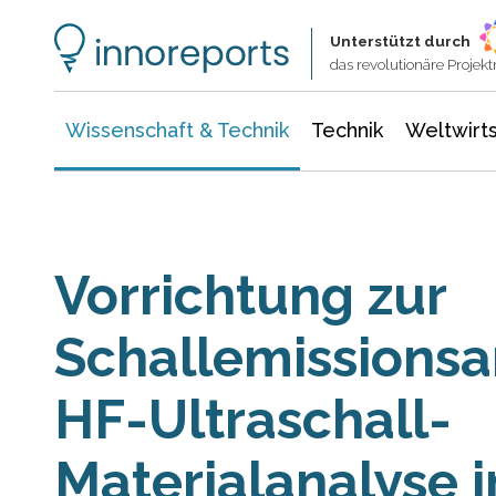
Wissenschaft & Technik
Informationstechnologie
Energie & Elektrotechnik
Unterstützt durch
das revolutionäre Proje
Wissenschaft & Technik
Technik
Weltwirts
Vorrichtung zur
Schallemissionsa
HF-Ultraschall-
Materialanalyse i