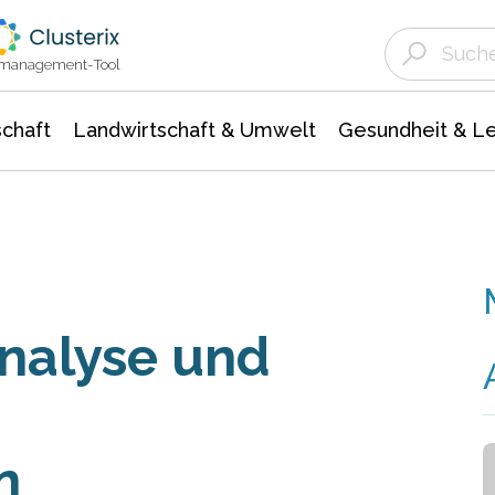
Landwirtschaft & Umwelt
Gesundheit &
Agrar- Forstwissenschaften
Unternehmensmeldungen
Biowissenschafte
Ökologie Umwelt- Naturschutz
ktmanagement-Tool
chaft
Landwirtschaft & Umwelt
Gesundheit & L
nalyse und
n