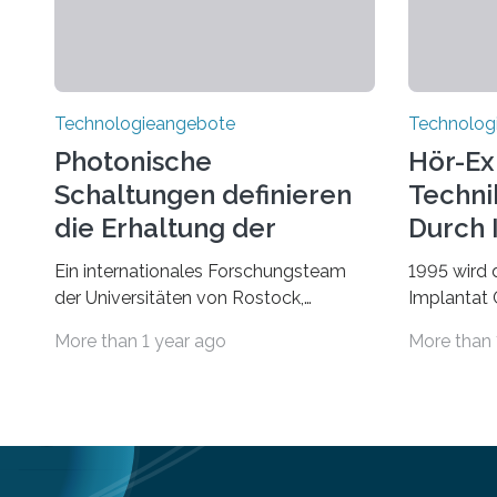
Technologieangebote
Technolog
Photonische
Hör-Ex
Schaltungen definieren
Techni
die Erhaltung der
Durch 
Quantenverschränkung
Ein internationales Forschungsteam
1995 wird 
neu
der Universitäten von Rostock,
Implantat
Southern California, Central Florida,
Universitä
More than 1 year ago
More than 
Pennsylvania State und Saint Louis hat
gegründet.
einen neuen Weg gefunden, um eine
Geborenen,
wichtige Eigenschaft in der
Schwerhör
Quantenphotonik zu schützen: die
Cochlear I
optische Verschränkung. Ihre
Jahre Expe
Entdeckung wurde online am 28. März
Betroffene