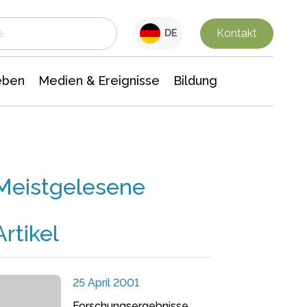
 Leben
Medien & Ereignisse
Interdisziplinäre Forschung
Veranstaltungsnachrichten
n Chemie
Gesellschaftswissenschaften
Kontakt
DE
eben
Medien & Ereignisse
Bildung
Meistgelesene
Artikel
25 April 2001
Forschungsergebnisse