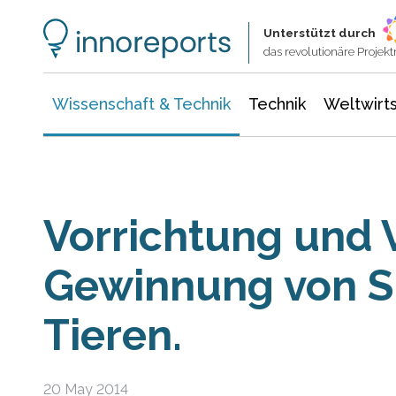
Wissenschaft & Technik
Informationstechnologie
Energie & Elektrotechnik
Unterstützt durch
das revolutionäre Proje
Wissenschaft & Technik
Technik
Weltwirts
Vorrichtung und 
Gewinnung von S
Tieren.
20 May 2014