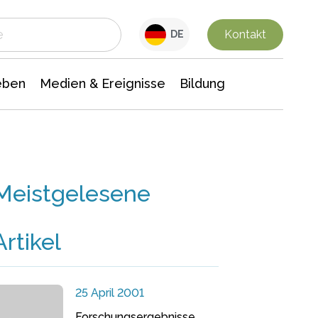
 Leben
Medien & Ereignisse
Interdisziplinäre Forschung
Veranstaltungsnachrichten
n Chemie
Gesellschaftswissenschaften
Kontakt
DE
eben
Medien & Ereignisse
Bildung
Meistgelesene
Artikel
25 April 2001
Forschungsergebnisse