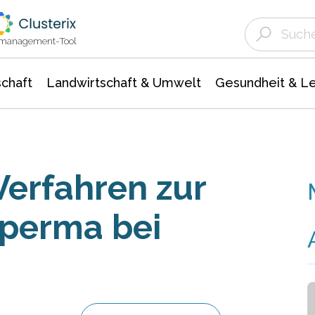
Landwirtschaft & Umwelt
Gesundheit &
Agrar- Forstwissenschaften
Unternehmensmeldungen
Biowissenschafte
Ökologie Umwelt- Naturschutz
ktmanagement-Tool
chaft
Landwirtschaft & Umwelt
Gesundheit & L
Verfahren zur
perma bei