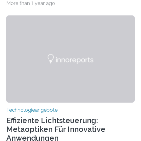
More than 1 year ago
wurde mit einem Cochlear Implantat geholfen. | 30
Jahre Expertise ermöglichen Betroffenen ein Leben
ohne große Höreinschränkungen. Vor 30 Jahren wurde
das Sächsische Cochlear Implantat Centrum am
Universitätsklinikum Carl Gustav Carus Dresden
gegründet. Seitdem wurde insgesamt 2.514 taub
geborenen oder hochgradig schwerhörigen Menschen
mit einem Cochlea-Implantat (CI) das Hören wieder
ermöglicht. Dank der großen chirurgischen und
therapeutischen Expertise für Hörgeschädigte…
Technologieangebote
Effiziente Lichtsteuerung:
Metaoptiken Für Innovative
Anwendungen