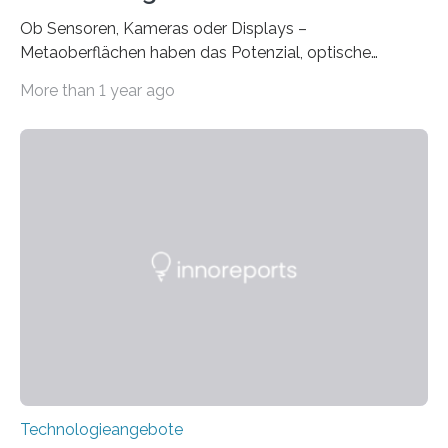
Ob Sensoren, Kameras oder Displays –
Metaoberflächen haben das Potenzial, optische
Systeme in unserem Alltag grundlegend zu verbessern.
More than 1 year ago
Durch eine präzisere Steuerung von Licht ermöglichen
sie kompakte und multifunktionale Lösungen. Auf der
Hannover Messe, die am Montag, 31. März 2025,
beginnt, demonstrieren Forschende des Karlsruher
Instituts für Technologie (KIT) ein optisches Bauteil, das
hochgradig effiziente Lichtsteuerung bei steilen
Einfallswinkeln ermöglicht und dabei bisherige
Einschränkungen überwindet. Herkömmliche gewölbte
Linsen, die Licht durch Brechung in Glas oder
Kunststoff lenken, sind oft sperrig,…
Technologieangebote