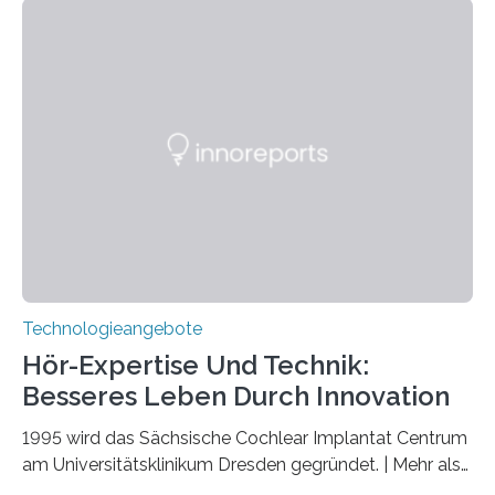
Verschränkung. Ihre Entdeckung wurde online am 28.
März 2025 in der renommierten Fachzeitschrift Science
veröffentlicht. Das Jahr 2025 wurde von den Vereinten
Nationen zum Internationalen Jahr der
Quantenwissenschaft und -technologie erklärt und
markiert das 100-jährige Jubiläum der Entwicklung der
Quantenmechanik. Diese faszinierende Disziplin hat
nicht nur das Verständnis…
Technologieangebote
Hör-Expertise Und Technik:
Besseres Leben Durch Innovation
1995 wird das Sächsische Cochlear Implantat Centrum
am Universitätsklinikum Dresden gegründet. | Mehr als
2.500 taub Geborenen, Ertaubten oder Schwerhörigen