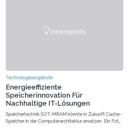
beginnt, demonstrieren Forschende des Karlsruher
Instituts für Technologie (KIT) ein optisches Bauteil, das
hochgradig effiziente Lichtsteuerung bei steilen
Einfallswinkeln ermöglicht und dabei bisherige
Einschränkungen überwindet. Herkömmliche gewölbte
Linsen, die Licht durch Brechung in Glas oder
Kunststoff lenken, sind oft sperrig,…
Technologieangebote
Energieeffiziente
Speicherinnovation Für
Nachhaltige IT-Lösungen
Speichertechnik SOT-MRAM könnte in Zukunft Cache-
Speicher in der Computerarchitektur ersetzen Ein Foto,
klick, und ab in die sozialen Medien und die Welt.