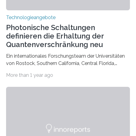
Technologieangebote
Photonische Schaltungen
definieren die Erhaltung der
Quantenverschränkung neu
Ein internationales Forschungsteam der Universitäten
von Rostock, Southern California, Central Florida,
Pennsylvania State und Saint Louis hat einen neuen
More than 1 year ago
Weg gefunden, um eine wichtige Eigenschaft in der
Quantenphotonik zu schützen: die optische
Verschränkung. Ihre Entdeckung wurde online am 28.
März 2025 in der renommierten Fachzeitschrift Science
veröffentlicht. Das Jahr 2025 wurde von den Vereinten
Nationen zum Internationalen Jahr der
Quantenwissenschaft und -technologie erklärt und
markiert das 100-jährige Jubiläum der Entwicklung der