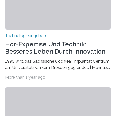
Quantenmechanik. Diese faszinierende Disziplin hat
nicht nur das Verständnis…
Technologieangebote
Hör-Expertise Und Technik:
Besseres Leben Durch Innovation
1995 wird das Sächsische Cochlear Implantat Centrum
am Universitätsklinikum Dresden gegründet. | Mehr als
2.500 taub Geborenen, Ertaubten oder Schwerhörigen
More than 1 year ago
wurde mit einem Cochlear Implantat geholfen. | 30
Jahre Expertise ermöglichen Betroffenen ein Leben
ohne große Höreinschränkungen. Vor 30 Jahren wurde
das Sächsische Cochlear Implantat Centrum am
Universitätsklinikum Carl Gustav Carus Dresden
gegründet. Seitdem wurde insgesamt 2.514 taub