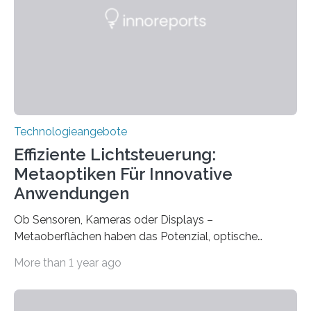
geborenen oder hochgradig schwerhörigen Menschen
mit einem Cochlea-Implantat (CI) das Hören wieder
ermöglicht. Dank der großen chirurgischen und
therapeutischen Expertise für Hörgeschädigte…
Technologieangebote
Effiziente Lichtsteuerung:
Metaoptiken Für Innovative
Anwendungen
Ob Sensoren, Kameras oder Displays –
Metaoberflächen haben das Potenzial, optische
Systeme in unserem Alltag grundlegend zu verbessern.
More than 1 year ago
Durch eine präzisere Steuerung von Licht ermöglichen
sie kompakte und multifunktionale Lösungen. Auf der
Hannover Messe, die am Montag, 31. März 2025,