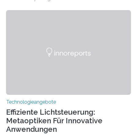
wurde mit einem Cochlear Implantat geholfen. | 30
Jahre Expertise ermöglichen Betroffenen ein Leben
ohne große Höreinschränkungen. Vor 30 Jahren wurde
das Sächsische Cochlear Implantat Centrum am
Universitätsklinikum Carl Gustav Carus Dresden
gegründet. Seitdem wurde insgesamt 2.514 taub
geborenen oder hochgradig schwerhörigen Menschen
mit einem Cochlea-Implantat (CI) das Hören wieder
ermöglicht. Dank der großen chirurgischen und
therapeutischen Expertise für Hörgeschädigte…
Technologieangebote
Effiziente Lichtsteuerung:
Metaoptiken Für Innovative
Anwendungen