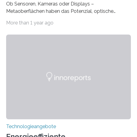
Ob Sensoren, Kameras oder Displays –
Metaoberflächen haben das Potenzial, optische
Systeme in unserem Alltag grundlegend zu verbessern.
More than 1 year ago
Durch eine präzisere Steuerung von Licht ermöglichen
sie kompakte und multifunktionale Lösungen. Auf der
Hannover Messe, die am Montag, 31. März 2025,
beginnt, demonstrieren Forschende des Karlsruher
Instituts für Technologie (KIT) ein optisches Bauteil, das
hochgradig effiziente Lichtsteuerung bei steilen
Einfallswinkeln ermöglicht und dabei bisherige
Einschränkungen überwindet. Herkömmliche gewölbte
Linsen, die Licht durch Brechung in Glas oder
Kunststoff lenken, sind oft sperrig,…
Technologieangebote
Energieeffiziente