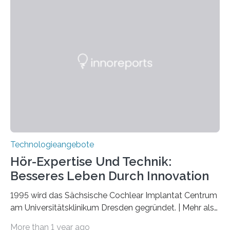
Verschränkung. Ihre Entdeckung wurde online am 28.
März 2025 in der renommierten Fachzeitschrift Science
veröffentlicht. Das Jahr 2025 wurde von den Vereinten
Nationen zum Internationalen Jahr der
Quantenwissenschaft und -technologie erklärt und
markiert das 100-jährige Jubiläum der Entwicklung der
Quantenmechanik. Diese faszinierende Disziplin hat
nicht nur das Verständnis…
Technologieangebote
Hör-Expertise Und Technik:
Besseres Leben Durch Innovation
1995 wird das Sächsische Cochlear Implantat Centrum
am Universitätsklinikum Dresden gegründet. | Mehr als
2.500 taub Geborenen, Ertaubten oder Schwerhörigen
More than 1 year ago