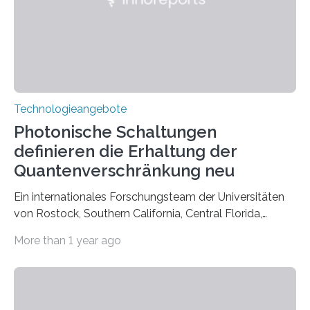
Technologieangebote
Photonische Schaltungen
definieren die Erhaltung der
Quantenverschränkung neu
Ein internationales Forschungsteam der Universitäten
von Rostock, Southern California, Central Florida,
Pennsylvania State und Saint Louis hat einen neuen
More than 1 year ago
Weg gefunden, um eine wichtige Eigenschaft in der
Quantenphotonik zu schützen: die optische
Verschränkung. Ihre Entdeckung wurde online am 28.
März 2025 in der renommierten Fachzeitschrift Science