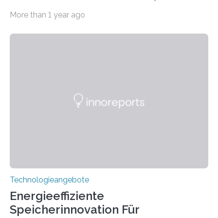
Systeme in unserem Alltag grundlegend zu verbessern.
More than 1 year ago
Durch eine präzisere Steuerung von Licht ermöglichen
sie kompakte und multifunktionale Lösungen. Auf der
Hannover Messe, die am Montag, 31. März 2025,
beginnt, demonstrieren Forschende des Karlsruher
Instituts für Technologie (KIT) ein optisches Bauteil, das
hochgradig effiziente Lichtsteuerung bei steilen
Einfallswinkeln ermöglicht und dabei bisherige
Einschränkungen überwindet. Herkömmliche gewölbte
Linsen, die Licht durch Brechung in Glas oder
Kunststoff lenken, sind oft sperrig,…
Technologieangebote
Energieeffiziente
Speicherinnovation Für