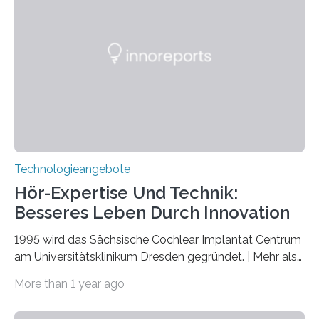
veröffentlicht. Das Jahr 2025 wurde von den Vereinten
Nationen zum Internationalen Jahr der
Quantenwissenschaft und -technologie erklärt und
markiert das 100-jährige Jubiläum der Entwicklung der
Quantenmechanik. Diese faszinierende Disziplin hat
nicht nur das Verständnis…
Technologieangebote
Hör-Expertise Und Technik:
Besseres Leben Durch Innovation
1995 wird das Sächsische Cochlear Implantat Centrum
am Universitätsklinikum Dresden gegründet. | Mehr als
2.500 taub Geborenen, Ertaubten oder Schwerhörigen
More than 1 year ago
wurde mit einem Cochlear Implantat geholfen. | 30
Jahre Expertise ermöglichen Betroffenen ein Leben