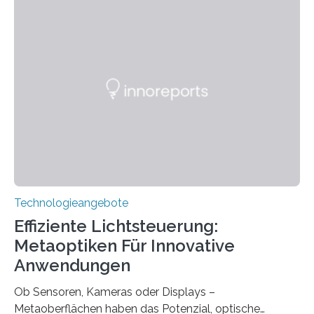
ohne große Höreinschränkungen. Vor 30 Jahren wurde
das Sächsische Cochlear Implantat Centrum am
Universitätsklinikum Carl Gustav Carus Dresden
gegründet. Seitdem wurde insgesamt 2.514 taub
geborenen oder hochgradig schwerhörigen Menschen
mit einem Cochlea-Implantat (CI) das Hören wieder
ermöglicht. Dank der großen chirurgischen und
therapeutischen Expertise für Hörgeschädigte…
Technologieangebote
Effiziente Lichtsteuerung:
Metaoptiken Für Innovative
Anwendungen
Ob Sensoren, Kameras oder Displays –
Metaoberflächen haben das Potenzial, optische