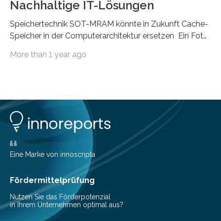
Nachhaltige IT-Lösungen
Speichertechnik SOT-MRAM könnte in Zukunft Cache-
Speicher in der Computerarchitektur ersetzen Ein Foto,
klick, und ab in die sozialen Medien und die Welt.
More than 1 year ago
Hochgeladene Medien landen in riesigen Cloud-
Speichern und Rechenzentren, welche wiederum
kontinuierlich mit Strom versorgt werden müssen. Auf
Rechenzentren entfällt derzeit etwa ein Prozent des
weltweiten Gesamtenergieverbrauchs, was 200
Terawattstunden Strom pro Jahr entspricht. Dieser
immense Energiebedarf hat Wissenschaftlerinnen und
Wissenschaftler dazu veranlasst, innovative Wege zur
Senkung des Energieverbrauchs zu erforschen. Neuer
Eine Marke von innoscripta
Ansatz für Smartphones und Supercomputer
gleichermaßen geeignet…
Fördermittelprüfung
Nutzen Sie das Förderpotenzial
in Ihrem Unternehmen optimal aus?