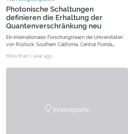
Photonische Schaltungen
definieren die Erhaltung der
Quantenverschränkung neu
Ein internationales Forschungsteam der Universitäten
von Rostock, Southern California, Central Florida,
Pennsylvania State und Saint Louis hat einen neuen
More than 1 year ago
Weg gefunden, um eine wichtige Eigenschaft in der
Quantenphotonik zu schützen: die optische
Verschränkung. Ihre Entdeckung wurde online am 28.
März 2025 in der renommierten Fachzeitschrift Science
veröffentlicht. Das Jahr 2025 wurde von den Vereinten
Nationen zum Internationalen Jahr der
Quantenwissenschaft und -technologie erklärt und
markiert das 100-jährige Jubiläum der Entwicklung der
Quantenmechanik. Diese faszinierende Disziplin hat
nicht nur das Verständnis…