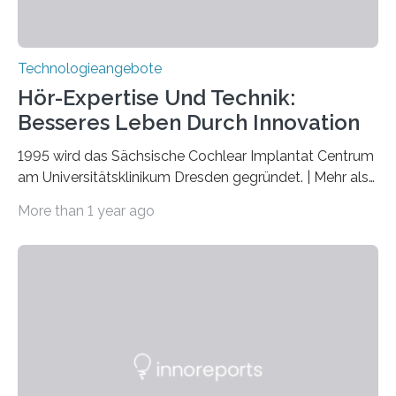
Technologieangebote
Hör-Expertise Und Technik:
Besseres Leben Durch Innovation
1995 wird das Sächsische Cochlear Implantat Centrum
am Universitätsklinikum Dresden gegründet. | Mehr als
2.500 taub Geborenen, Ertaubten oder Schwerhörigen
More than 1 year ago
wurde mit einem Cochlear Implantat geholfen. | 30
Jahre Expertise ermöglichen Betroffenen ein Leben
ohne große Höreinschränkungen. Vor 30 Jahren wurde
das Sächsische Cochlear Implantat Centrum am
Universitätsklinikum Carl Gustav Carus Dresden
gegründet. Seitdem wurde insgesamt 2.514 taub
geborenen oder hochgradig schwerhörigen Menschen
mit einem Cochlea-Implantat (CI) das Hören wieder
ermöglicht. Dank der großen chirurgischen und