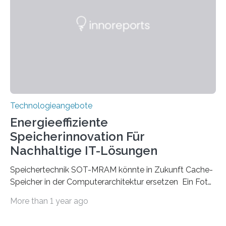
hochgradig effiziente Lichtsteuerung bei steilen
Einfallswinkeln ermöglicht und dabei bisherige
Einschränkungen überwindet. Herkömmliche gewölbte
Linsen, die Licht durch Brechung in Glas oder
Kunststoff lenken, sind oft sperrig,…
Technologieangebote
Energieeffiziente
Speicherinnovation Für
Nachhaltige IT-Lösungen
Speichertechnik SOT-MRAM könnte in Zukunft Cache-
Speicher in der Computerarchitektur ersetzen Ein Foto,
klick, und ab in die sozialen Medien und die Welt.
More than 1 year ago
Hochgeladene Medien landen in riesigen Cloud-
Speichern und Rechenzentren, welche wiederum