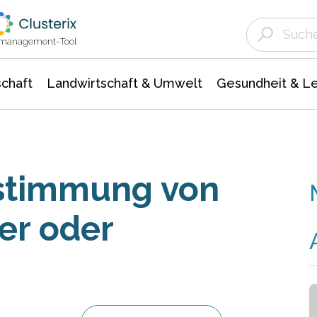
Landwirtschaft & Umwelt
Gesundheit &
Agrar- Forstwissenschaften
Unternehmensmeldungen
Biowissenschafte
Ökologie Umwelt- Naturschutz
ktmanagement-Tool
chaft
Landwirtschaft & Umwelt
Gesundheit & L
estimmung von
ier oder