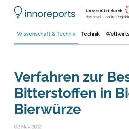
Wissenschaft & Technik
Informationstechnologie
Energie & Elektrotechnik
Unterstützt durch
das revolutionäre Proje
Wissenschaft & Technik
Technik
Weltwirts
Verfahren zur B
Bitterstoffen in B
Bierwürze
02 May 2012