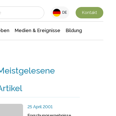
 Leben
Medien & Ereignisse
Interdisziplinäre Forschung
Veranstaltungsnachrichten
n Chemie
Gesellschaftswissenschaften
Kontakt
DE
eben
Medien & Ereignisse
Bildung
Meistgelesene
Artikel
25 April 2001
Forschungsergebnisse