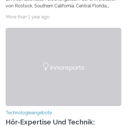
von Rostock, Southern California, Central Florida,
Pennsylvania State und Saint Louis hat einen neuen
More than 1 year ago
Weg gefunden, um eine wichtige Eigenschaft in der
Quantenphotonik zu schützen: die optische
Verschränkung. Ihre Entdeckung wurde online am 28.
März 2025 in der renommierten Fachzeitschrift Science
veröffentlicht. Das Jahr 2025 wurde von den Vereinten
Nationen zum Internationalen Jahr der
Quantenwissenschaft und -technologie erklärt und
markiert das 100-jährige Jubiläum der Entwicklung der
Quantenmechanik. Diese faszinierende Disziplin hat
nicht nur das Verständnis…
Technologieangebote
Hör-Expertise Und Technik: