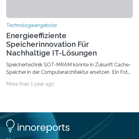
Technologieangebote
Energieeffiziente
Speicherinnovation Für
Nachhaltige IT-Lösungen
Speichertechnik SOT-MRAM könnte in Zukunft Cache-
Speicher in der Computerarchitektur ersetzen Ein Foto,
klick, und ab in die sozialen Medien und die Welt.
More than 1 year ago
Hochgeladene Medien landen in riesigen Cloud-
Speichern und Rechenzentren, welche wiederum
kontinuierlich mit Strom versorgt werden müssen. Auf
Rechenzentren entfällt derzeit etwa ein Prozent des
weltweiten Gesamtenergieverbrauchs, was 200
Terawattstunden Strom pro Jahr entspricht. Dieser
immense Energiebedarf hat Wissenschaftlerinnen und