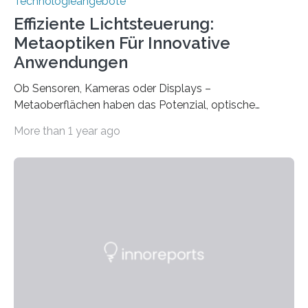
Technologieangebote
Effiziente Lichtsteuerung:
Metaoptiken Für Innovative
Anwendungen
Ob Sensoren, Kameras oder Displays –
Metaoberflächen haben das Potenzial, optische
Systeme in unserem Alltag grundlegend zu verbessern.
More than 1 year ago
Durch eine präzisere Steuerung von Licht ermöglichen
sie kompakte und multifunktionale Lösungen. Auf der
Hannover Messe, die am Montag, 31. März 2025,
beginnt, demonstrieren Forschende des Karlsruher
Instituts für Technologie (KIT) ein optisches Bauteil, das
hochgradig effiziente Lichtsteuerung bei steilen
Einfallswinkeln ermöglicht und dabei bisherige
Einschränkungen überwindet. Herkömmliche gewölbte
Linsen, die Licht durch Brechung in Glas oder
Kunststoff lenken, sind oft sperrig,…