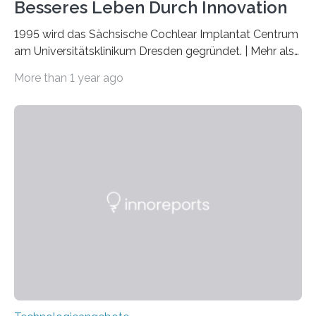
Besseres Leben Durch Innovation
1995 wird das Sächsische Cochlear Implantat Centrum
am Universitätsklinikum Dresden gegründet. | Mehr als
2.500 taub Geborenen, Ertaubten oder Schwerhörigen
More than 1 year ago
wurde mit einem Cochlear Implantat geholfen. | 30
Jahre Expertise ermöglichen Betroffenen ein Leben
ohne große Höreinschränkungen. Vor 30 Jahren wurde
das Sächsische Cochlear Implantat Centrum am
Universitätsklinikum Carl Gustav Carus Dresden
gegründet. Seitdem wurde insgesamt 2.514 taub
geborenen oder hochgradig schwerhörigen Menschen
mit einem Cochlea-Implantat (CI) das Hören wieder
ermöglicht. Dank der großen chirurgischen und
therapeutischen Expertise für Hörgeschädigte…