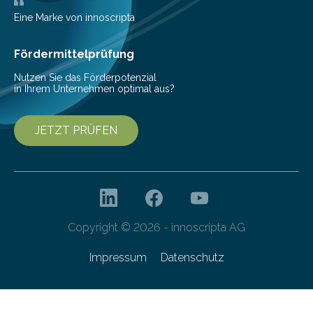
Wissenschaftler dazu veranlasst, innovative Wege zur
Senkung des Energieverbrauchs zu erforschen. Neuer
Eine Marke von innoscripta
Ansatz für Smartphones und Supercomputer
gleichermaßen geeignet…
Fördermittelprüfung
Nutzen Sie das Förderpotenzial
in Ihrem Unternehmen optimal aus?
JETZT PRÜFEN
Copyright © 2026 - innoscripta AG
Impressum
Datenschutz