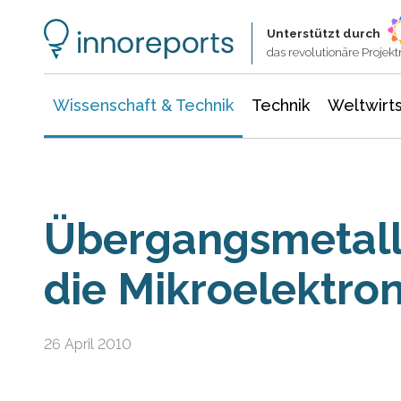
Wissenschaft & Technik
Informationstechnologie
Energie & Elektrotechnik
Unterstützt durch
das revolutionäre Proje
Wissenschaft & Technik
Technik
Weltwirts
Übergangsmetall
die Mikroelektron
26 April 2010