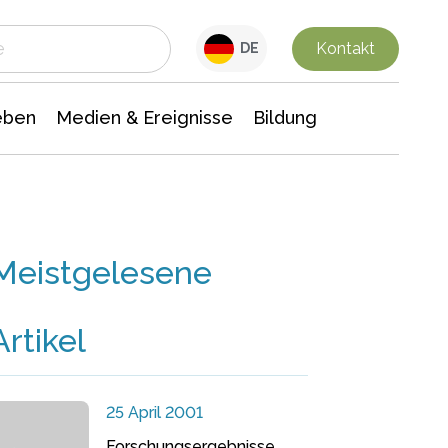
 Leben
Medien & Ereignisse
Interdisziplinäre Forschung
Veranstaltungsnachrichten
n Chemie
Gesellschaftswissenschaften
Kontakt
DE
eben
Medien & Ereignisse
Bildung
Meistgelesene
Artikel
25 April 2001
Forschungsergebnisse