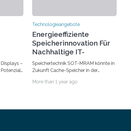
Technologieangebote
Energieeffiziente
Speicherinnovation Für
Nachhaltige IT-
Lösungen
Displays –
Speichertechnik SOT-MRAM könnte in
Potenzial,
Zukunft Cache-Speicher in der
m Alltag
Computerarchitektur ersetzen Ein
More than 1 year ago
Durch eine
Foto, klick, und ab in die sozialen
ht
Medien und die Welt. Hochgeladene
und
Medien landen in riesigen Cloud-
Auf der
Speichern und Rechenzentren, welche
tag, 31.
wiederum kontinuierlich mit Strom
trieren
versorgt werden müssen. Auf
stituts für
Rechenzentren entfällt derzeit etwa