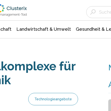
Landwirtschaft & Umwelt
Gesundheit &
Agrar- Forstwissenschaften
Unternehmensmeldungen
Biowissenschafte
Ökologie Umwelt- Naturschutz
ktmanagement-Tool
chaft
Landwirtschaft & Umwelt
Gesundheit & L
komplexe für
ik
Technologieangebote