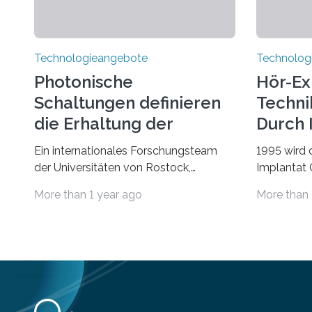
Technologieangebote
Technolog
Photonische
Hör-Ex
Schaltungen definieren
Techni
die Erhaltung der
Durch 
Quantenverschränkung
Ein internationales Forschungsteam
1995 wird 
neu
der Universitäten von Rostock,
Implantat
Southern California, Central Florida,
Universitä
More than 1 year ago
More than 
Pennsylvania State und Saint Louis hat
gegründet.
einen neuen Weg gefunden, um eine
Geborenen,
wichtige Eigenschaft in der
Schwerhör
Quantenphotonik zu schützen: die
Cochlear I
optische Verschränkung. Ihre
Jahre Expe
Entdeckung wurde online am 28. März
Betroffene
2025 in der renommierten
Höreinschr