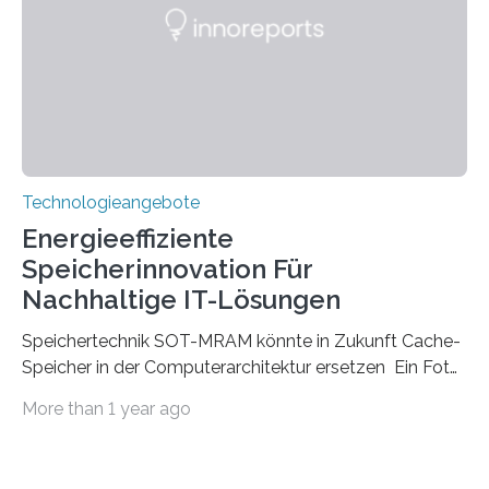
Einfallswinkeln ermöglicht und dabei bisherige
Einschränkungen überwindet. Herkömmliche gewölbte
Linsen, die Licht durch Brechung in Glas oder
Kunststoff lenken, sind oft sperrig,…
Technologieangebote
Energieeffiziente
Speicherinnovation Für
Nachhaltige IT-Lösungen
Speichertechnik SOT-MRAM könnte in Zukunft Cache-
Speicher in der Computerarchitektur ersetzen Ein Foto,
klick, und ab in die sozialen Medien und die Welt.
More than 1 year ago
Hochgeladene Medien landen in riesigen Cloud-
Speichern und Rechenzentren, welche wiederum
kontinuierlich mit Strom versorgt werden müssen. Auf