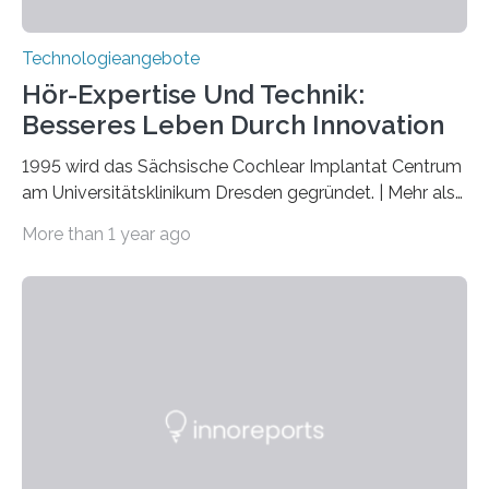
Technologieangebote
Hör-Expertise Und Technik:
Besseres Leben Durch Innovation
1995 wird das Sächsische Cochlear Implantat Centrum
am Universitätsklinikum Dresden gegründet. | Mehr als
2.500 taub Geborenen, Ertaubten oder Schwerhörigen
More than 1 year ago
wurde mit einem Cochlear Implantat geholfen. | 30
Jahre Expertise ermöglichen Betroffenen ein Leben
ohne große Höreinschränkungen. Vor 30 Jahren wurde
das Sächsische Cochlear Implantat Centrum am
Universitätsklinikum Carl Gustav Carus Dresden
gegründet. Seitdem wurde insgesamt 2.514 taub
geborenen oder hochgradig schwerhörigen Menschen
mit einem Cochlea-Implantat (CI) das Hören wieder
ermöglicht. Dank der großen chirurgischen und
therapeutischen Expertise für Hörgeschädigte…