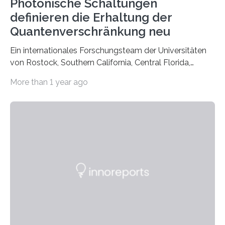
Photonische Schaltungen
definieren die Erhaltung der
Quantenverschränkung neu
Ein internationales Forschungsteam der Universitäten
von Rostock, Southern California, Central Florida,
Pennsylvania State und Saint Louis hat einen neuen
More than 1 year ago
Weg gefunden, um eine wichtige Eigenschaft in der
Quantenphotonik zu schützen: die optische
Verschränkung. Ihre Entdeckung wurde online am 28.
März 2025 in der renommierten Fachzeitschrift Science
veröffentlicht. Das Jahr 2025 wurde von den Vereinten
Nationen zum Internationalen Jahr der
Quantenwissenschaft und -technologie erklärt und
markiert das 100-jährige Jubiläum der Entwicklung der
Quantenmechanik. Diese faszinierende Disziplin hat
nicht nur das Verständnis…