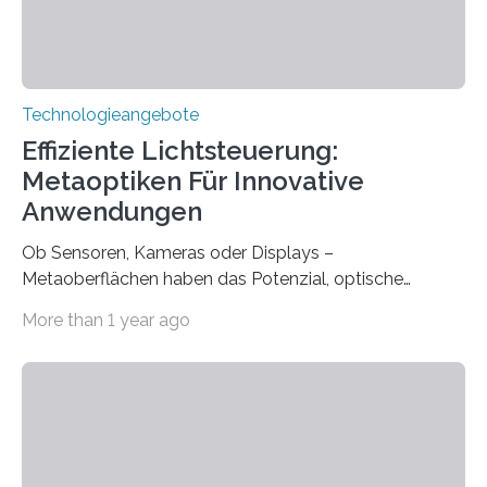
Technologieangebote
Effiziente Lichtsteuerung:
Metaoptiken Für Innovative
Anwendungen
Ob Sensoren, Kameras oder Displays –
Metaoberflächen haben das Potenzial, optische
Systeme in unserem Alltag grundlegend zu verbessern.
More than 1 year ago
Durch eine präzisere Steuerung von Licht ermöglichen
sie kompakte und multifunktionale Lösungen. Auf der
Hannover Messe, die am Montag, 31. März 2025,
beginnt, demonstrieren Forschende des Karlsruher
Instituts für Technologie (KIT) ein optisches Bauteil, das
hochgradig effiziente Lichtsteuerung bei steilen