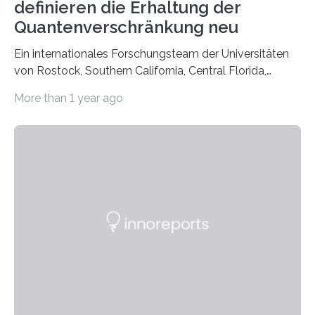
definieren die Erhaltung der
Quantenverschränkung neu
Ein internationales Forschungsteam der Universitäten
von Rostock, Southern California, Central Florida,
Pennsylvania State und Saint Louis hat einen neuen
More than 1 year ago
Weg gefunden, um eine wichtige Eigenschaft in der
Quantenphotonik zu schützen: die optische
Verschränkung. Ihre Entdeckung wurde online am 28.
März 2025 in der renommierten Fachzeitschrift Science
veröffentlicht. Das Jahr 2025 wurde von den Vereinten
Nationen zum Internationalen Jahr der
Quantenwissenschaft und -technologie erklärt und
markiert das 100-jährige Jubiläum der Entwicklung der
Quantenmechanik. Diese faszinierende Disziplin hat
nicht nur das Verständnis…