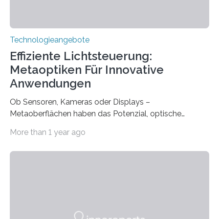
Technologieangebote
Effiziente Lichtsteuerung:
Metaoptiken Für Innovative
Anwendungen
Ob Sensoren, Kameras oder Displays –
Metaoberflächen haben das Potenzial, optische
Systeme in unserem Alltag grundlegend zu verbessern.
More than 1 year ago
Durch eine präzisere Steuerung von Licht ermöglichen
sie kompakte und multifunktionale Lösungen. Auf der
Hannover Messe, die am Montag, 31. März 2025,
beginnt, demonstrieren Forschende des Karlsruher
Instituts für Technologie (KIT) ein optisches Bauteil, das
hochgradig effiziente Lichtsteuerung bei steilen
Einfallswinkeln ermöglicht und dabei bisherige