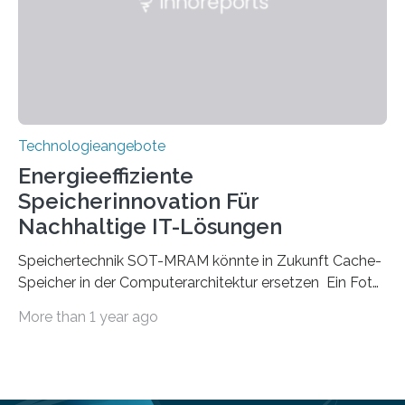
Einschränkungen überwindet. Herkömmliche gewölbte
Linsen, die Licht durch Brechung in Glas oder
Kunststoff lenken, sind oft sperrig,…
Technologieangebote
Energieeffiziente
Speicherinnovation Für
Nachhaltige IT-Lösungen
Speichertechnik SOT-MRAM könnte in Zukunft Cache-
Speicher in der Computerarchitektur ersetzen Ein Foto,
klick, und ab in die sozialen Medien und die Welt.
More than 1 year ago
Hochgeladene Medien landen in riesigen Cloud-
Speichern und Rechenzentren, welche wiederum
kontinuierlich mit Strom versorgt werden müssen. Auf
Rechenzentren entfällt derzeit etwa ein Prozent des