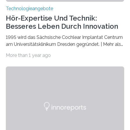
Technologieangebote
Hör-Expertise Und Technik:
Besseres Leben Durch Innovation
1995 wird das Sächsische Cochlear Implantat Centrum
am Universitätsklinikum Dresden gegründet. | Mehr als
2.500 taub Geborenen, Ertaubten oder Schwerhörigen
More than 1 year ago
wurde mit einem Cochlear Implantat geholfen. | 30
Jahre Expertise ermöglichen Betroffenen ein Leben
ohne große Höreinschränkungen. Vor 30 Jahren wurde
das Sächsische Cochlear Implantat Centrum am
Universitätsklinikum Carl Gustav Carus Dresden
gegründet. Seitdem wurde insgesamt 2.514 taub
geborenen oder hochgradig schwerhörigen Menschen
mit einem Cochlea-Implantat (CI) das Hören wieder
ermöglicht. Dank der großen chirurgischen und
therapeutischen Expertise für Hörgeschädigte…