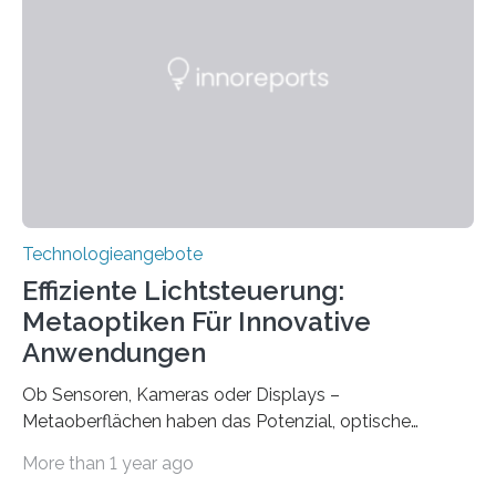
gegründet. Seitdem wurde insgesamt 2.514 taub
geborenen oder hochgradig schwerhörigen Menschen
mit einem Cochlea-Implantat (CI) das Hören wieder
ermöglicht. Dank der großen chirurgischen und
therapeutischen Expertise für Hörgeschädigte…
Technologieangebote
Effiziente Lichtsteuerung:
Metaoptiken Für Innovative
Anwendungen
Ob Sensoren, Kameras oder Displays –
Metaoberflächen haben das Potenzial, optische
Systeme in unserem Alltag grundlegend zu verbessern.
More than 1 year ago
Durch eine präzisere Steuerung von Licht ermöglichen