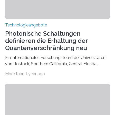
Technologieangebote
Photonische Schaltungen
definieren die Erhaltung der
Quantenverschränkung neu
Ein internationales Forschungsteam der Universitäten
von Rostock, Southern California, Central Florida,
Pennsylvania State und Saint Louis hat einen neuen
More than 1 year ago
Weg gefunden, um eine wichtige Eigenschaft in der
Quantenphotonik zu schützen: die optische
Verschränkung. Ihre Entdeckung wurde online am 28.
März 2025 in der renommierten Fachzeitschrift Science
veröffentlicht. Das Jahr 2025 wurde von den Vereinten
Nationen zum Internationalen Jahr der
Quantenwissenschaft und -technologie erklärt und