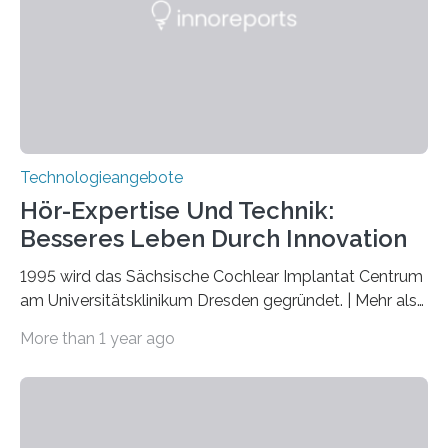
markiert das 100-jährige Jubiläum der Entwicklung der
Quantenmechanik. Diese faszinierende Disziplin hat
nicht nur das Verständnis…
Technologieangebote
Hör-Expertise Und Technik:
Besseres Leben Durch Innovation
1995 wird das Sächsische Cochlear Implantat Centrum
am Universitätsklinikum Dresden gegründet. | Mehr als
2.500 taub Geborenen, Ertaubten oder Schwerhörigen
More than 1 year ago
wurde mit einem Cochlear Implantat geholfen. | 30
Jahre Expertise ermöglichen Betroffenen ein Leben
ohne große Höreinschränkungen. Vor 30 Jahren wurde
das Sächsische Cochlear Implantat Centrum am
Universitätsklinikum Carl Gustav Carus Dresden