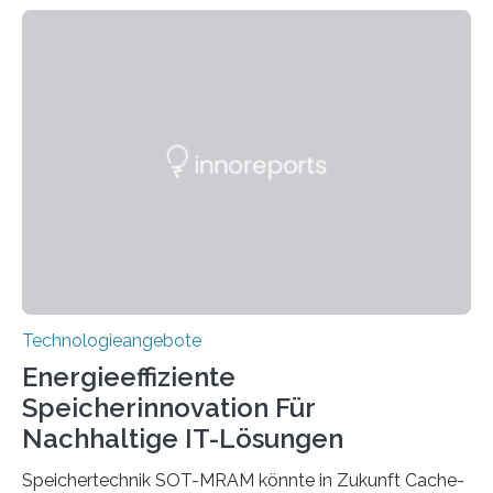
sie kompakte und multifunktionale Lösungen. Auf der
Hannover Messe, die am Montag, 31. März 2025,
beginnt, demonstrieren Forschende des Karlsruher
Instituts für Technologie (KIT) ein optisches Bauteil, das
hochgradig effiziente Lichtsteuerung bei steilen
Einfallswinkeln ermöglicht und dabei bisherige
Einschränkungen überwindet. Herkömmliche gewölbte
Linsen, die Licht durch Brechung in Glas oder
Kunststoff lenken, sind oft sperrig,…
Technologieangebote
Energieeffiziente
Speicherinnovation Für
Nachhaltige IT-Lösungen
Speichertechnik SOT-MRAM könnte in Zukunft Cache-