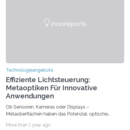
Universitätsklinikum Carl Gustav Carus Dresden
gegründet. Seitdem wurde insgesamt 2.514 taub
geborenen oder hochgradig schwerhörigen Menschen
mit einem Cochlea-Implantat (CI) das Hören wieder
ermöglicht. Dank der großen chirurgischen und
therapeutischen Expertise für Hörgeschädigte…
Technologieangebote
Effiziente Lichtsteuerung:
Metaoptiken Für Innovative
Anwendungen
Ob Sensoren, Kameras oder Displays –
Metaoberflächen haben das Potenzial, optische
Systeme in unserem Alltag grundlegend zu verbessern.
More than 1 year ago
Durch eine präzisere Steuerung von Licht ermöglichen