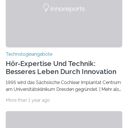
Quantenwissenschaft und -technologie erklärt und
markiert das 100-jährige Jubiläum der Entwicklung der
Quantenmechanik. Diese faszinierende Disziplin hat
nicht nur das Verständnis…
Technologieangebote
Hör-Expertise Und Technik:
Besseres Leben Durch Innovation
1995 wird das Sächsische Cochlear Implantat Centrum
am Universitätsklinikum Dresden gegründet. | Mehr als
2.500 taub Geborenen, Ertaubten oder Schwerhörigen
More than 1 year ago
wurde mit einem Cochlear Implantat geholfen. | 30
Jahre Expertise ermöglichen Betroffenen ein Leben
ohne große Höreinschränkungen. Vor 30 Jahren wurde
das Sächsische Cochlear Implantat Centrum am