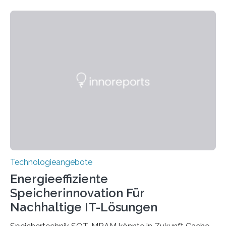
sie kompakte und multifunktionale Lösungen. Auf der
Hannover Messe, die am Montag, 31. März 2025,
beginnt, demonstrieren Forschende des Karlsruher
Instituts für Technologie (KIT) ein optisches Bauteil, das
hochgradig effiziente Lichtsteuerung bei steilen
Einfallswinkeln ermöglicht und dabei bisherige
Einschränkungen überwindet. Herkömmliche gewölbte
Linsen, die Licht durch Brechung in Glas oder
Kunststoff lenken, sind oft sperrig,…
Technologieangebote
Energieeffiziente
Speicherinnovation Für
Nachhaltige IT-Lösungen