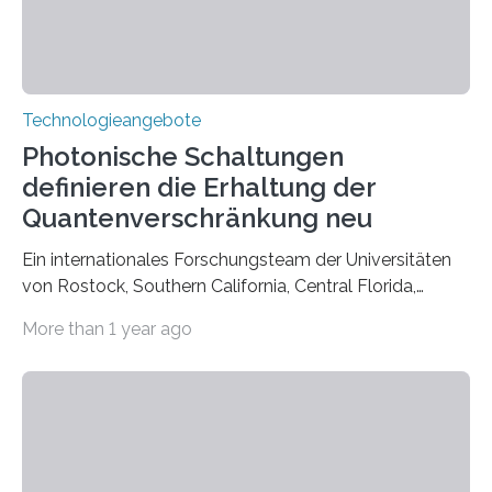
Technologieangebote
Photonische Schaltungen
definieren die Erhaltung der
Quantenverschränkung neu
Ein internationales Forschungsteam der Universitäten
von Rostock, Southern California, Central Florida,
Pennsylvania State und Saint Louis hat einen neuen
More than 1 year ago
Weg gefunden, um eine wichtige Eigenschaft in der
Quantenphotonik zu schützen: die optische
Verschränkung. Ihre Entdeckung wurde online am 28.
März 2025 in der renommierten Fachzeitschrift Science
veröffentlicht. Das Jahr 2025 wurde von den Vereinten
Nationen zum Internationalen Jahr der