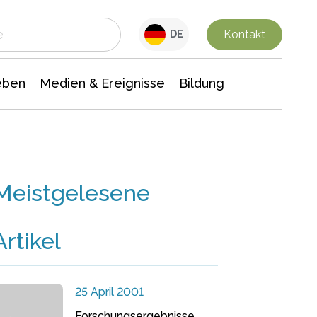
 Leben
Medien & Ereignisse
Interdisziplinäre Forschung
Veranstaltungsnachrichten
n Chemie
Gesellschaftswissenschaften
Kontakt
DE
eben
Medien & Ereignisse
Bildung
Meistgelesene
Artikel
25 April 2001
Forschungsergebnisse