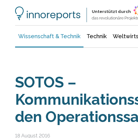
Wissenschaft & Technik
Informationstechnologie
Energie & Elektrotechnik
Unterstützt durch
das revolutionäre Proje
Wissenschaft & Technik
Technik
Weltwirts
SOTOS –
Kommunikationss
den Operationssa
18 August 2016