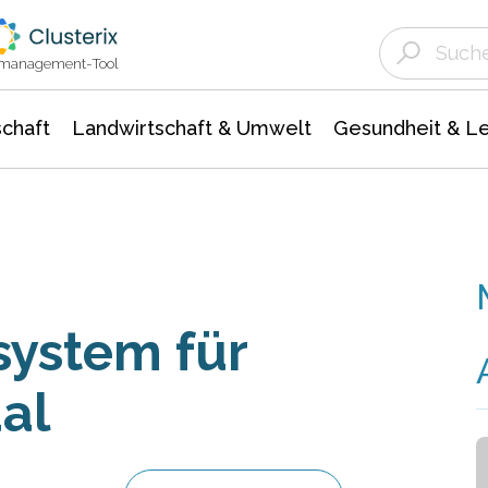
Landwirtschaft & Umwelt
Gesundheit &
Agrar- Forstwissenschaften
Unternehmensmeldungen
Biowissenschafte
Ökologie Umwelt- Naturschutz
ktmanagement-Tool
chaft
Landwirtschaft & Umwelt
Gesundheit & L
ystem für
al