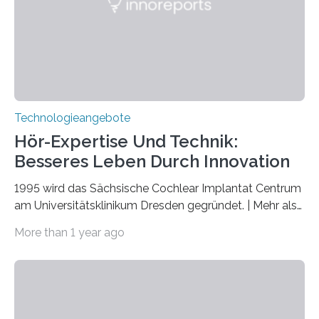
markiert das 100-jährige Jubiläum der Entwicklung der
Quantenmechanik. Diese faszinierende Disziplin hat
nicht nur das Verständnis…
Technologieangebote
Hör-Expertise Und Technik:
Besseres Leben Durch Innovation
1995 wird das Sächsische Cochlear Implantat Centrum
am Universitätsklinikum Dresden gegründet. | Mehr als
2.500 taub Geborenen, Ertaubten oder Schwerhörigen
More than 1 year ago
wurde mit einem Cochlear Implantat geholfen. | 30
Jahre Expertise ermöglichen Betroffenen ein Leben
ohne große Höreinschränkungen. Vor 30 Jahren wurde
das Sächsische Cochlear Implantat Centrum am
Universitätsklinikum Carl Gustav Carus Dresden