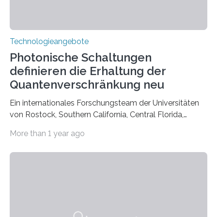
Technologieangebote
Photonische Schaltungen
definieren die Erhaltung der
Quantenverschränkung neu
Ein internationales Forschungsteam der Universitäten
von Rostock, Southern California, Central Florida,
Pennsylvania State und Saint Louis hat einen neuen
More than 1 year ago
Weg gefunden, um eine wichtige Eigenschaft in der
Quantenphotonik zu schützen: die optische
Verschränkung. Ihre Entdeckung wurde online am 28.
März 2025 in der renommierten Fachzeitschrift Science
veröffentlicht. Das Jahr 2025 wurde von den Vereinten
Nationen zum Internationalen Jahr der
Quantenwissenschaft und -technologie erklärt und