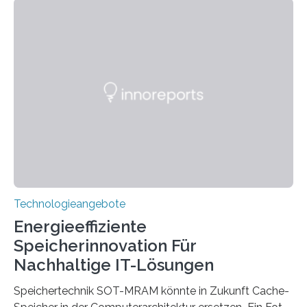
Hannover Messe, die am Montag, 31. März 2025,
beginnt, demonstrieren Forschende des Karlsruher
Instituts für Technologie (KIT) ein optisches Bauteil, das
hochgradig effiziente Lichtsteuerung bei steilen
Einfallswinkeln ermöglicht und dabei bisherige
Einschränkungen überwindet. Herkömmliche gewölbte
Linsen, die Licht durch Brechung in Glas oder
Kunststoff lenken, sind oft sperrig,…
Technologieangebote
Energieeffiziente
Speicherinnovation Für
Nachhaltige IT-Lösungen
Speichertechnik SOT-MRAM könnte in Zukunft Cache-