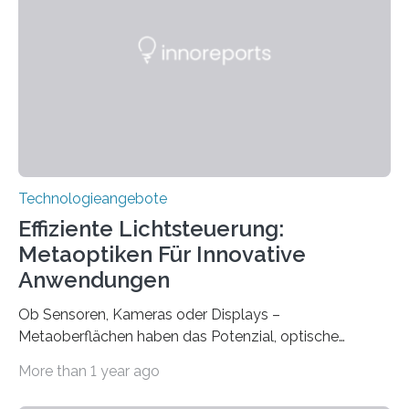
gegründet. Seitdem wurde insgesamt 2.514 taub
geborenen oder hochgradig schwerhörigen Menschen
mit einem Cochlea-Implantat (CI) das Hören wieder
ermöglicht. Dank der großen chirurgischen und
therapeutischen Expertise für Hörgeschädigte…
Technologieangebote
Effiziente Lichtsteuerung:
Metaoptiken Für Innovative
Anwendungen
Ob Sensoren, Kameras oder Displays –
Metaoberflächen haben das Potenzial, optische
Systeme in unserem Alltag grundlegend zu verbessern.
More than 1 year ago
Durch eine präzisere Steuerung von Licht ermöglichen
sie kompakte und multifunktionale Lösungen. Auf der