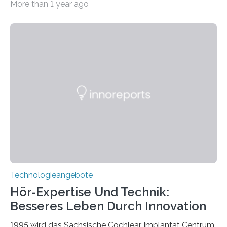
More than 1 year ago
Weg gefunden, um eine wichtige Eigenschaft in der
Quantenphotonik zu schützen: die optische
Verschränkung. Ihre Entdeckung wurde online am 28.
März 2025 in der renommierten Fachzeitschrift Science
veröffentlicht. Das Jahr 2025 wurde von den Vereinten
Nationen zum Internationalen Jahr der
Quantenwissenschaft und -technologie erklärt und
markiert das 100-jährige Jubiläum der Entwicklung der
Quantenmechanik. Diese faszinierende Disziplin hat
nicht nur das Verständnis…
Technologieangebote
Hör-Expertise Und Technik:
Besseres Leben Durch Innovation
1995 wird das Sächsische Cochlear Implantat Centrum