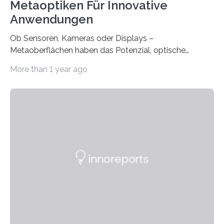
Metaoptiken Für Innovative
Anwendungen
Ob Sensoren, Kameras oder Displays –
Metaoberflächen haben das Potenzial, optische
Systeme in unserem Alltag grundlegend zu verbessern.
More than 1 year ago
Durch eine präzisere Steuerung von Licht ermöglichen
sie kompakte und multifunktionale Lösungen. Auf der
Hannover Messe, die am Montag, 31. März 2025,
beginnt, demonstrieren Forschende des Karlsruher
Instituts für Technologie (KIT) ein optisches Bauteil, das
hochgradig effiziente Lichtsteuerung bei steilen
Einfallswinkeln ermöglicht und dabei bisherige
Einschränkungen überwindet. Herkömmliche gewölbte
Linsen, die Licht durch Brechung in Glas oder
Kunststoff lenken, sind oft sperrig,…