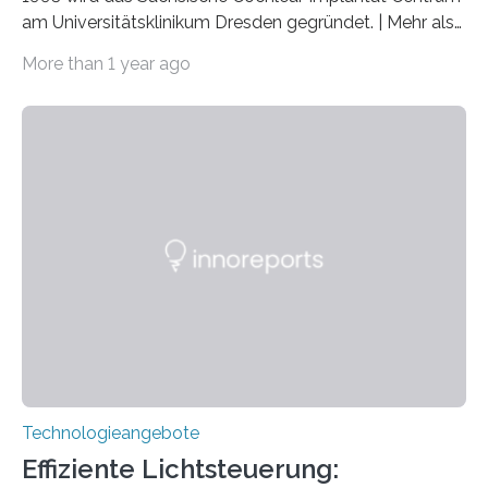
am Universitätsklinikum Dresden gegründet. | Mehr als
2.500 taub Geborenen, Ertaubten oder Schwerhörigen
More than 1 year ago
wurde mit einem Cochlear Implantat geholfen. | 30
Jahre Expertise ermöglichen Betroffenen ein Leben
ohne große Höreinschränkungen. Vor 30 Jahren wurde
das Sächsische Cochlear Implantat Centrum am
Universitätsklinikum Carl Gustav Carus Dresden
gegründet. Seitdem wurde insgesamt 2.514 taub
geborenen oder hochgradig schwerhörigen Menschen
mit einem Cochlea-Implantat (CI) das Hören wieder
ermöglicht. Dank der großen chirurgischen und
therapeutischen Expertise für Hörgeschädigte…
Technologieangebote
Effiziente Lichtsteuerung: