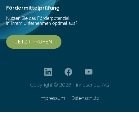
gleichermaßen geeignet…
Fördermittelprüfung
Nutzen Sie das Förderpotenzial
in Ihrem Unternehmen optimal aus?
JETZT PRÜFEN
Copyright © 2026 - innoscripta AG
Impressum
Datenschutz