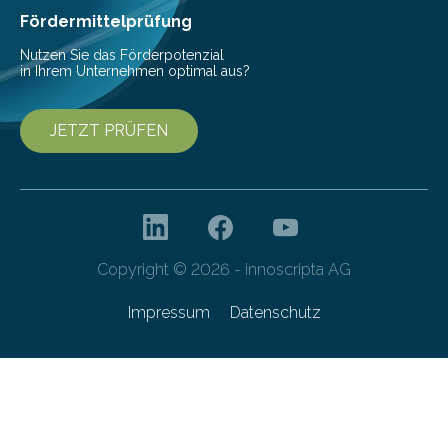
gleichermaßen geeignet…
Fördermittelprüfung
Nutzen Sie das Förderpotenzial
in Ihrem Unternehmen optimal aus?
JETZT PRÜFEN
Copyright © 2026 - innoscripta AG
Impressum
Datenschutz