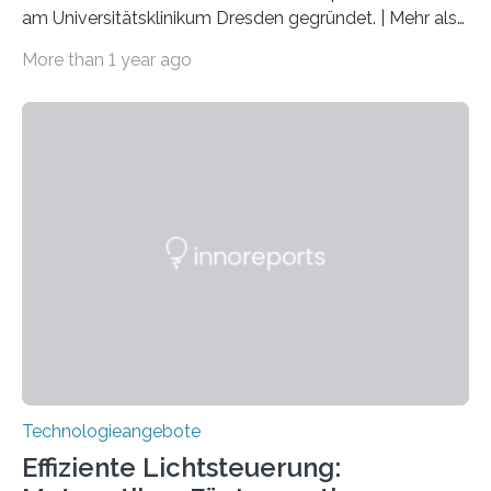
am Universitätsklinikum Dresden gegründet. | Mehr als
2.500 taub Geborenen, Ertaubten oder Schwerhörigen
More than 1 year ago
wurde mit einem Cochlear Implantat geholfen. | 30
Jahre Expertise ermöglichen Betroffenen ein Leben
ohne große Höreinschränkungen. Vor 30 Jahren wurde
das Sächsische Cochlear Implantat Centrum am
Universitätsklinikum Carl Gustav Carus Dresden
gegründet. Seitdem wurde insgesamt 2.514 taub
geborenen oder hochgradig schwerhörigen Menschen
mit einem Cochlea-Implantat (CI) das Hören wieder
ermöglicht. Dank der großen chirurgischen und
therapeutischen Expertise für Hörgeschädigte…
Technologieangebote
Effiziente Lichtsteuerung: