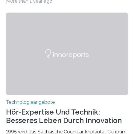
More than 1 year ago
Weg gefunden, um eine wichtige Eigenschaft in der
Quantenphotonik zu schützen: die optische
Verschränkung. Ihre Entdeckung wurde online am 28.
März 2025 in der renommierten Fachzeitschrift Science
veröffentlicht. Das Jahr 2025 wurde von den Vereinten
Nationen zum Internationalen Jahr der
Quantenwissenschaft und -technologie erklärt und
markiert das 100-jährige Jubiläum der Entwicklung der
Quantenmechanik. Diese faszinierende Disziplin hat
nicht nur das Verständnis…
Technologieangebote
Hör-Expertise Und Technik:
Besseres Leben Durch Innovation
1995 wird das Sächsische Cochlear Implantat Centrum