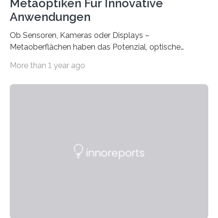
Metaoptiken Für Innovative
Anwendungen
Ob Sensoren, Kameras oder Displays –
Metaoberflächen haben das Potenzial, optische
Systeme in unserem Alltag grundlegend zu verbessern.
More than 1 year ago
Durch eine präzisere Steuerung von Licht ermöglichen
sie kompakte und multifunktionale Lösungen. Auf der
Hannover Messe, die am Montag, 31. März 2025,
beginnt, demonstrieren Forschende des Karlsruher
Instituts für Technologie (KIT) ein optisches Bauteil, das
hochgradig effiziente Lichtsteuerung bei steilen
Einfallswinkeln ermöglicht und dabei bisherige
Einschränkungen überwindet. Herkömmliche gewölbte
Linsen, die Licht durch Brechung in Glas oder
Kunststoff lenken, sind oft sperrig,…