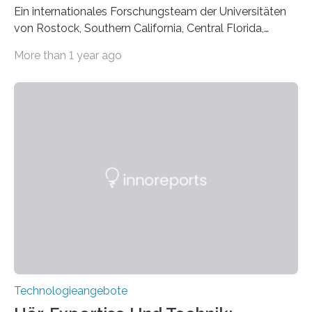
Ein internationales Forschungsteam der Universitäten
von Rostock, Southern California, Central Florida,
Pennsylvania State und Saint Louis hat einen neuen
More than 1 year ago
Weg gefunden, um eine wichtige Eigenschaft in der
Quantenphotonik zu schützen: die optische
Verschränkung. Ihre Entdeckung wurde online am 28.
März 2025 in der renommierten Fachzeitschrift Science
veröffentlicht. Das Jahr 2025 wurde von den Vereinten
Nationen zum Internationalen Jahr der
Quantenwissenschaft und -technologie erklärt und
markiert das 100-jährige Jubiläum der Entwicklung der
Quantenmechanik. Diese faszinierende Disziplin hat
nicht nur das Verständnis…
Technologieangebote