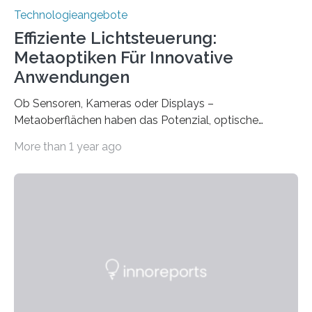
Technologieangebote
Effiziente Lichtsteuerung:
Metaoptiken Für Innovative
Anwendungen
Ob Sensoren, Kameras oder Displays –
Metaoberflächen haben das Potenzial, optische
Systeme in unserem Alltag grundlegend zu verbessern.
More than 1 year ago
Durch eine präzisere Steuerung von Licht ermöglichen
sie kompakte und multifunktionale Lösungen. Auf der
Hannover Messe, die am Montag, 31. März 2025,
beginnt, demonstrieren Forschende des Karlsruher
Instituts für Technologie (KIT) ein optisches Bauteil, das
hochgradig effiziente Lichtsteuerung bei steilen
Einfallswinkeln ermöglicht und dabei bisherige
Einschränkungen überwindet. Herkömmliche gewölbte
Linsen, die Licht durch Brechung in Glas oder
Kunststoff lenken, sind oft sperrig,…