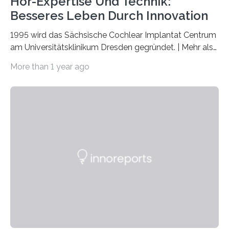
Hör-Expertise Und Technik:
Besseres Leben Durch Innovation
1995 wird das Sächsische Cochlear Implantat Centrum
am Universitätsklinikum Dresden gegründet. | Mehr als
2.500 taub Geborenen, Ertaubten oder Schwerhörigen
More than 1 year ago
wurde mit einem Cochlear Implantat geholfen. | 30
Jahre Expertise ermöglichen Betroffenen ein Leben
ohne große Höreinschränkungen. Vor 30 Jahren wurde
das Sächsische Cochlear Implantat Centrum am
Universitätsklinikum Carl Gustav Carus Dresden
gegründet. Seitdem wurde insgesamt 2.514 taub
geborenen oder hochgradig schwerhörigen Menschen
mit einem Cochlea-Implantat (CI) das Hören wieder
ermöglicht. Dank der großen chirurgischen und
therapeutischen Expertise für Hörgeschädigte…