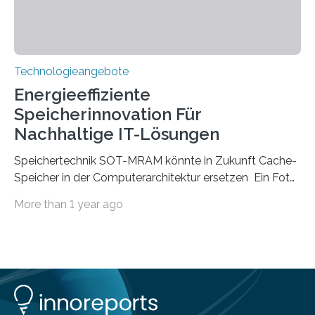
Technologieangebote
Energieeffiziente
Speicherinnovation Für
Nachhaltige IT-Lösungen
Speichertechnik SOT-MRAM könnte in Zukunft Cache-
Speicher in der Computerarchitektur ersetzen Ein Foto,
klick, und ab in die sozialen Medien und die Welt.
More than 1 year ago
Hochgeladene Medien landen in riesigen Cloud-
Speichern und Rechenzentren, welche wiederum
kontinuierlich mit Strom versorgt werden müssen. Auf
Rechenzentren entfällt derzeit etwa ein Prozent des
weltweiten Gesamtenergieverbrauchs, was 200
Terawattstunden Strom pro Jahr entspricht. Dieser
immense Energiebedarf hat Wissenschaftlerinnen und