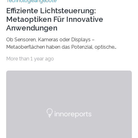
Technologieangebote
Effiziente Lichtsteuerung:
Metaoptiken Für Innovative
Anwendungen
Ob Sensoren, Kameras oder Displays –
Metaoberflächen haben das Potenzial, optische
Systeme in unserem Alltag grundlegend zu verbessern.
More than 1 year ago
Durch eine präzisere Steuerung von Licht ermöglichen
sie kompakte und multifunktionale Lösungen. Auf der
Hannover Messe, die am Montag, 31. März 2025,
beginnt, demonstrieren Forschende des Karlsruher
Instituts für Technologie (KIT) ein optisches Bauteil, das
hochgradig effiziente Lichtsteuerung bei steilen
Einfallswinkeln ermöglicht und dabei bisherige
Einschränkungen überwindet. Herkömmliche gewölbte
Linsen, die Licht durch Brechung in Glas oder
Kunststoff lenken, sind oft sperrig,…