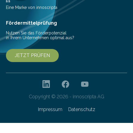
Wissenschaftler dazu veranlasst, innovative Wege zur
Senkung des Energieverbrauchs zu erforschen. Neuer
Eine Marke von innoscripta
Ansatz für Smartphones und Supercomputer
gleichermaßen geeignet…
Fördermittelprüfung
Nutzen Sie das Förderpotenzial
in Ihrem Unternehmen optimal aus?
JETZT PRÜFEN
Copyright © 2026 - innoscripta AG
Impressum
Datenschutz