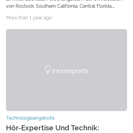
von Rostock, Southern California, Central Florida,
Pennsylvania State und Saint Louis hat einen neuen
More than 1 year ago
Weg gefunden, um eine wichtige Eigenschaft in der
Quantenphotonik zu schützen: die optische
Verschränkung. Ihre Entdeckung wurde online am 28.
März 2025 in der renommierten Fachzeitschrift Science
veröffentlicht. Das Jahr 2025 wurde von den Vereinten
Nationen zum Internationalen Jahr der
Quantenwissenschaft und -technologie erklärt und
markiert das 100-jährige Jubiläum der Entwicklung der
Quantenmechanik. Diese faszinierende Disziplin hat
nicht nur das Verständnis…
Technologieangebote
Hör-Expertise Und Technik: