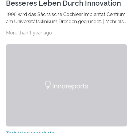
Besseres Leben Durch Innovation
1995 wird das Sächsische Cochlear Implantat Centrum
am Universitätsklinikum Dresden gegründet. | Mehr als
2.500 taub Geborenen, Ertaubten oder Schwerhörigen
More than 1 year ago
wurde mit einem Cochlear Implantat geholfen. | 30
Jahre Expertise ermöglichen Betroffenen ein Leben
ohne große Höreinschränkungen. Vor 30 Jahren wurde
das Sächsische Cochlear Implantat Centrum am
Universitätsklinikum Carl Gustav Carus Dresden
gegründet. Seitdem wurde insgesamt 2.514 taub
geborenen oder hochgradig schwerhörigen Menschen
mit einem Cochlea-Implantat (CI) das Hören wieder
ermöglicht. Dank der großen chirurgischen und
therapeutischen Expertise für Hörgeschädigte…