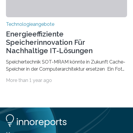
Technologieangebote
Energieeffiziente
Speicherinnovation Für
Nachhaltige IT-Lösungen
Speichertechnik SOT-MRAM könnte in Zukunft Cache-
Speicher in der Computerarchitektur ersetzen Ein Foto,
klick, und ab in die sozialen Medien und die Welt.
More than 1 year ago
Hochgeladene Medien landen in riesigen Cloud-
Speichern und Rechenzentren, welche wiederum
kontinuierlich mit Strom versorgt werden müssen. Auf
Rechenzentren entfällt derzeit etwa ein Prozent des
weltweiten Gesamtenergieverbrauchs, was 200
Terawattstunden Strom pro Jahr entspricht. Dieser
immense Energiebedarf hat Wissenschaftlerinnen und