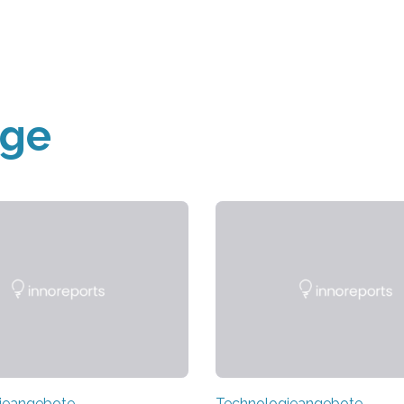
äge
ieangebote
Technologieangebote