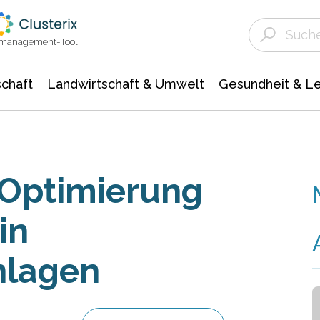
Landwirtschaft & Umwelt
Gesundheit &
Agrar- Forstwissenschaften
Unternehmensmeldungen
Biowissenschafte
Ökologie Umwelt- Naturschutz
ktmanagement-Tool
chaft
Landwirtschaft & Umwelt
Gesundheit & L
 Optimierung
in
nlagen