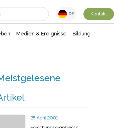
 Leben
Medien & Ereignisse
Interdisziplinäre Forschung
Veranstaltungsnachrichten
n Chemie
Gesellschaftswissenschaften
Kontakt
DE
eben
Medien & Ereignisse
Bildung
Meistgelesene
Artikel
25 April 2001
Forschungsergebnisse