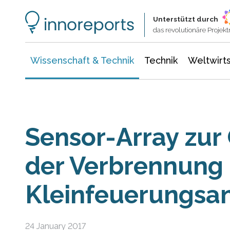
Wissenschaft & Technik
Informationstechnologie
Energie & Elektrotechnik
Unterstützt durch
das revolutionäre Proje
Wissenschaft & Technik
Technik
Weltwirts
Sensor-Array zur
der Verbrennung 
Kleinfeuerungsa
24 January 2017