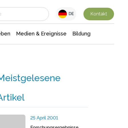
 Leben
Medien & Ereignisse
Interdisziplinäre Forschung
Veranstaltungsnachrichten
n Chemie
Gesellschaftswissenschaften
Kontakt
DE
eben
Medien & Ereignisse
Bildung
Meistgelesene
Artikel
25 April 2001
Forschungsergebnisse