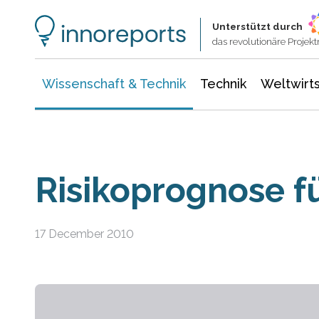
Wissenschaft & Technik
Informationstechnologie
Energie & Elektrotechnik
Unterstützt durch
das revolutionäre Proje
Wissenschaft & Technik
Technik
Weltwirts
Risikoprognose f
17 December 2010