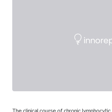
The clinical course of chronic lymphocytic 