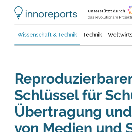
Wissenschaft & Technik
Informationstechnologie
Energie & Elektrotechnik
Unterstützt durch
das revolutionäre Proje
Wissenschaft & Technik
Technik
Weltwirts
Reproduzierbare
Schlüssel für Sch
Übertragung und 
von Medien und 