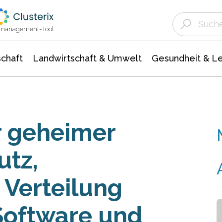
Landwirtschaft & Umwelt
Gesundheit &
Agrar- Forstwissenschaften
Unternehmensmeldungen
Biowissenschafte
Ökologie Umwelt- Naturschutz
ktmanagement-Tool
chaft
Landwirtschaft & Umwelt
Gesundheit & L
r geheimer
utz,
Verteilung
Software und