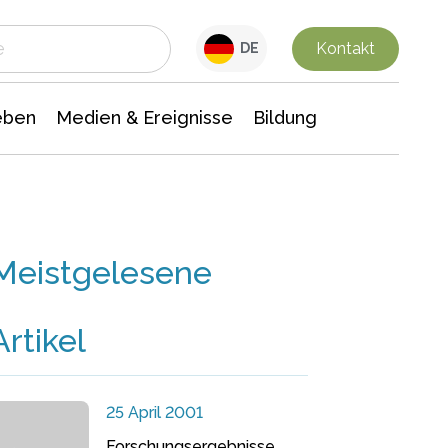
 Leben
Medien & Ereignisse
Interdisziplinäre Forschung
Veranstaltungsnachrichten
n Chemie
Gesellschaftswissenschaften
Kontakt
DE
eben
Medien & Ereignisse
Bildung
Meistgelesene
Artikel
25 April 2001
Forschungsergebnisse