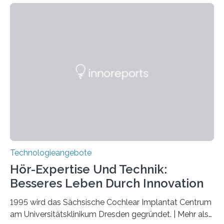
Quantenphotonik zu schützen: die optische
Verschränkung. Ihre Entdeckung wurde online am 28.
März 2025 in der renommierten Fachzeitschrift Science
veröffentlicht. Das Jahr 2025 wurde von den Vereinten
Nationen zum Internationalen Jahr der
Quantenwissenschaft und -technologie erklärt und
markiert das 100-jährige Jubiläum der Entwicklung der
Quantenmechanik. Diese faszinierende Disziplin hat
nicht nur das Verständnis…
Technologieangebote
Hör-Expertise Und Technik:
Besseres Leben Durch Innovation
1995 wird das Sächsische Cochlear Implantat Centrum
am Universitätsklinikum Dresden gegründet. | Mehr als