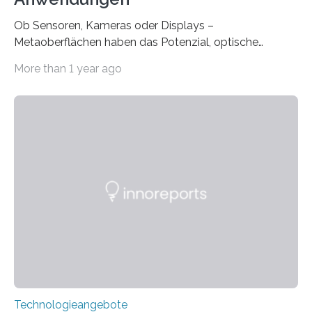
Ob Sensoren, Kameras oder Displays –
Metaoberflächen haben das Potenzial, optische
Systeme in unserem Alltag grundlegend zu verbessern.
More than 1 year ago
Durch eine präzisere Steuerung von Licht ermöglichen
sie kompakte und multifunktionale Lösungen. Auf der
Hannover Messe, die am Montag, 31. März 2025,
beginnt, demonstrieren Forschende des Karlsruher
Instituts für Technologie (KIT) ein optisches Bauteil, das
hochgradig effiziente Lichtsteuerung bei steilen
Einfallswinkeln ermöglicht und dabei bisherige
Einschränkungen überwindet. Herkömmliche gewölbte
Linsen, die Licht durch Brechung in Glas oder
Kunststoff lenken, sind oft sperrig,…
Technologieangebote