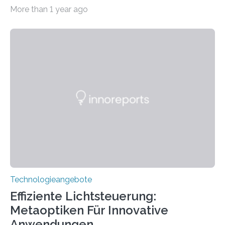
2.500 taub Geborenen, Ertaubten oder Schwerhörigen
More than 1 year ago
wurde mit einem Cochlear Implantat geholfen. | 30
Jahre Expertise ermöglichen Betroffenen ein Leben
ohne große Höreinschränkungen. Vor 30 Jahren wurde
das Sächsische Cochlear Implantat Centrum am
Universitätsklinikum Carl Gustav Carus Dresden
gegründet. Seitdem wurde insgesamt 2.514 taub
geborenen oder hochgradig schwerhörigen Menschen
mit einem Cochlea-Implantat (CI) das Hören wieder
ermöglicht. Dank der großen chirurgischen und
therapeutischen Expertise für Hörgeschädigte…
Technologieangebote
Effiziente Lichtsteuerung:
Metaoptiken Für Innovative
Anwendungen