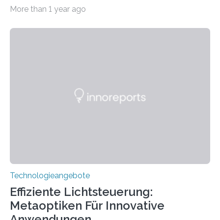
2.500 taub Geborenen, Ertaubten oder Schwerhörigen
More than 1 year ago
wurde mit einem Cochlear Implantat geholfen. | 30
Jahre Expertise ermöglichen Betroffenen ein Leben
ohne große Höreinschränkungen. Vor 30 Jahren wurde
das Sächsische Cochlear Implantat Centrum am
Universitätsklinikum Carl Gustav Carus Dresden
gegründet. Seitdem wurde insgesamt 2.514 taub
geborenen oder hochgradig schwerhörigen Menschen
mit einem Cochlea-Implantat (CI) das Hören wieder
ermöglicht. Dank der großen chirurgischen und
therapeutischen Expertise für Hörgeschädigte…
Technologieangebote
Effiziente Lichtsteuerung:
Metaoptiken Für Innovative
Anwendungen