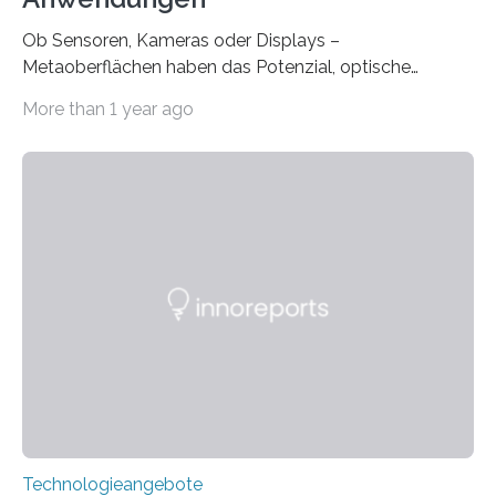
Ob Sensoren, Kameras oder Displays –
Metaoberflächen haben das Potenzial, optische
Systeme in unserem Alltag grundlegend zu verbessern.
More than 1 year ago
Durch eine präzisere Steuerung von Licht ermöglichen
sie kompakte und multifunktionale Lösungen. Auf der
Hannover Messe, die am Montag, 31. März 2025,
beginnt, demonstrieren Forschende des Karlsruher
Instituts für Technologie (KIT) ein optisches Bauteil, das
hochgradig effiziente Lichtsteuerung bei steilen
Einfallswinkeln ermöglicht und dabei bisherige
Einschränkungen überwindet. Herkömmliche gewölbte
Linsen, die Licht durch Brechung in Glas oder
Kunststoff lenken, sind oft sperrig,…
Technologieangebote