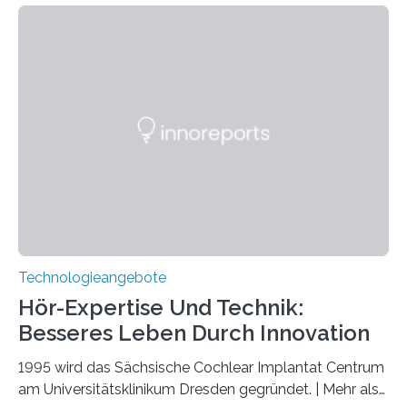
Quantenphotonik zu schützen: die optische
Verschränkung. Ihre Entdeckung wurde online am 28.
März 2025 in der renommierten Fachzeitschrift Science
veröffentlicht. Das Jahr 2025 wurde von den Vereinten
Nationen zum Internationalen Jahr der
Quantenwissenschaft und -technologie erklärt und
markiert das 100-jährige Jubiläum der Entwicklung der
Quantenmechanik. Diese faszinierende Disziplin hat
nicht nur das Verständnis…
Technologieangebote
Hör-Expertise Und Technik:
Besseres Leben Durch Innovation
1995 wird das Sächsische Cochlear Implantat Centrum
am Universitätsklinikum Dresden gegründet. | Mehr als