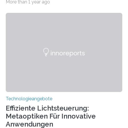
More than 1 year ago
wurde mit einem Cochlear Implantat geholfen. | 30
Jahre Expertise ermöglichen Betroffenen ein Leben
ohne große Höreinschränkungen. Vor 30 Jahren wurde
das Sächsische Cochlear Implantat Centrum am
Universitätsklinikum Carl Gustav Carus Dresden
gegründet. Seitdem wurde insgesamt 2.514 taub
geborenen oder hochgradig schwerhörigen Menschen
mit einem Cochlea-Implantat (CI) das Hören wieder
ermöglicht. Dank der großen chirurgischen und
therapeutischen Expertise für Hörgeschädigte…
Technologieangebote
Effiziente Lichtsteuerung:
Metaoptiken Für Innovative
Anwendungen