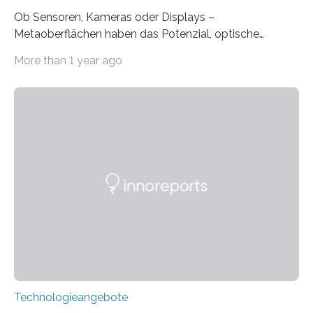
Ob Sensoren, Kameras oder Displays –
Metaoberflächen haben das Potenzial, optische
Systeme in unserem Alltag grundlegend zu verbessern.
More than 1 year ago
Durch eine präzisere Steuerung von Licht ermöglichen
sie kompakte und multifunktionale Lösungen. Auf der
Hannover Messe, die am Montag, 31. März 2025,
beginnt, demonstrieren Forschende des Karlsruher
Instituts für Technologie (KIT) ein optisches Bauteil, das
hochgradig effiziente Lichtsteuerung bei steilen
Einfallswinkeln ermöglicht und dabei bisherige
Einschränkungen überwindet. Herkömmliche gewölbte
Linsen, die Licht durch Brechung in Glas oder
Kunststoff lenken, sind oft sperrig,…
Technologieangebote