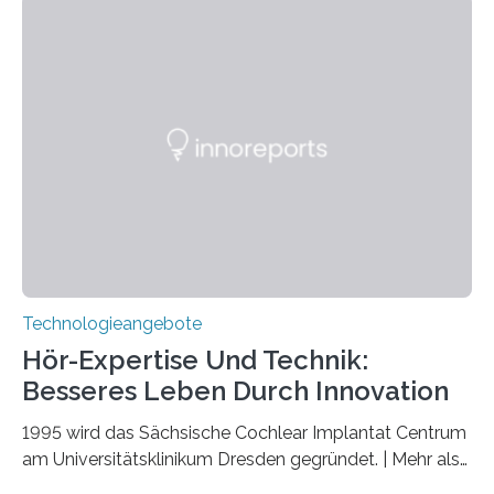
Verschränkung. Ihre Entdeckung wurde online am 28.
März 2025 in der renommierten Fachzeitschrift Science
veröffentlicht. Das Jahr 2025 wurde von den Vereinten
Nationen zum Internationalen Jahr der
Quantenwissenschaft und -technologie erklärt und
markiert das 100-jährige Jubiläum der Entwicklung der
Quantenmechanik. Diese faszinierende Disziplin hat
nicht nur das Verständnis…
Technologieangebote
Hör-Expertise Und Technik:
Besseres Leben Durch Innovation
1995 wird das Sächsische Cochlear Implantat Centrum
am Universitätsklinikum Dresden gegründet. | Mehr als
2.500 taub Geborenen, Ertaubten oder Schwerhörigen