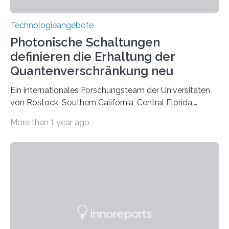
Technologieangebote
Photonische Schaltungen
definieren die Erhaltung der
Quantenverschränkung neu
Ein internationales Forschungsteam der Universitäten
von Rostock, Southern California, Central Florida,
Pennsylvania State und Saint Louis hat einen neuen
More than 1 year ago
Weg gefunden, um eine wichtige Eigenschaft in der
Quantenphotonik zu schützen: die optische
Verschränkung. Ihre Entdeckung wurde online am 28.
März 2025 in der renommierten Fachzeitschrift Science
veröffentlicht. Das Jahr 2025 wurde von den Vereinten
Nationen zum Internationalen Jahr der
Quantenwissenschaft und -technologie erklärt und
markiert das 100-jährige Jubiläum der Entwicklung der
Quantenmechanik. Diese faszinierende Disziplin hat