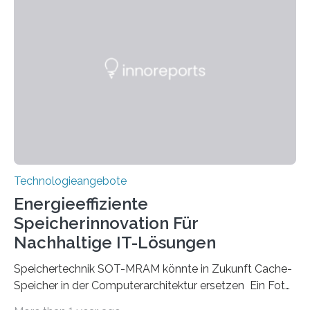
beginnt, demonstrieren Forschende des Karlsruher
Instituts für Technologie (KIT) ein optisches Bauteil, das
hochgradig effiziente Lichtsteuerung bei steilen
Einfallswinkeln ermöglicht und dabei bisherige
Einschränkungen überwindet. Herkömmliche gewölbte
Linsen, die Licht durch Brechung in Glas oder
Kunststoff lenken, sind oft sperrig,…
Technologieangebote
Energieeffiziente
Speicherinnovation Für
Nachhaltige IT-Lösungen
Speichertechnik SOT-MRAM könnte in Zukunft Cache-
Speicher in der Computerarchitektur ersetzen Ein Foto,
klick, und ab in die sozialen Medien und die Welt.