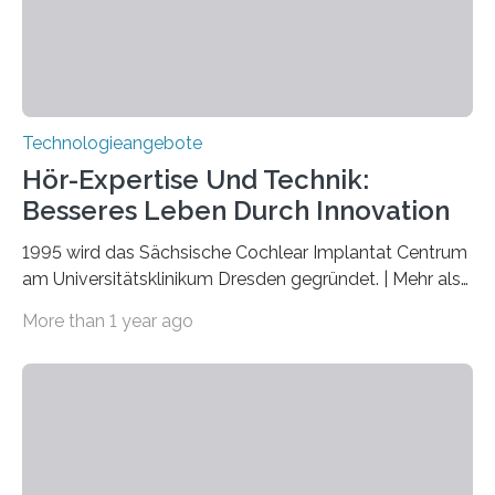
nicht nur das Verständnis…
Technologieangebote
Hör-Expertise Und Technik:
Besseres Leben Durch Innovation
1995 wird das Sächsische Cochlear Implantat Centrum
am Universitätsklinikum Dresden gegründet. | Mehr als
2.500 taub Geborenen, Ertaubten oder Schwerhörigen
More than 1 year ago
wurde mit einem Cochlear Implantat geholfen. | 30
Jahre Expertise ermöglichen Betroffenen ein Leben
ohne große Höreinschränkungen. Vor 30 Jahren wurde
das Sächsische Cochlear Implantat Centrum am
Universitätsklinikum Carl Gustav Carus Dresden
gegründet. Seitdem wurde insgesamt 2.514 taub
geborenen oder hochgradig schwerhörigen Menschen