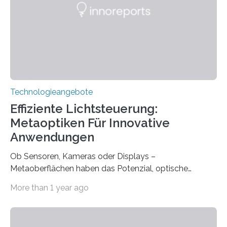
mit einem Cochlea-Implantat (CI) das Hören wieder
ermöglicht. Dank der großen chirurgischen und
therapeutischen Expertise für Hörgeschädigte…
Technologieangebote
Effiziente Lichtsteuerung:
Metaoptiken Für Innovative
Anwendungen
Ob Sensoren, Kameras oder Displays –
Metaoberflächen haben das Potenzial, optische
Systeme in unserem Alltag grundlegend zu verbessern.
More than 1 year ago
Durch eine präzisere Steuerung von Licht ermöglichen
sie kompakte und multifunktionale Lösungen. Auf der
Hannover Messe, die am Montag, 31. März 2025,