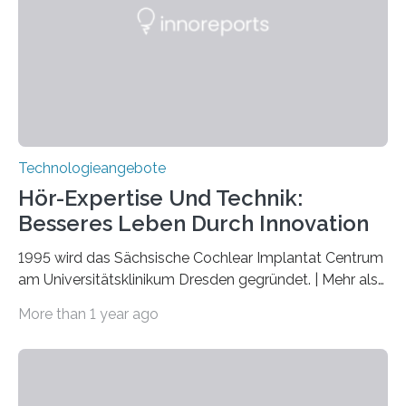
Quantenwissenschaft und -technologie erklärt und
markiert das 100-jährige Jubiläum der Entwicklung der
Quantenmechanik. Diese faszinierende Disziplin hat
nicht nur das Verständnis…
Technologieangebote
Hör-Expertise Und Technik:
Besseres Leben Durch Innovation
1995 wird das Sächsische Cochlear Implantat Centrum
am Universitätsklinikum Dresden gegründet. | Mehr als
2.500 taub Geborenen, Ertaubten oder Schwerhörigen
More than 1 year ago
wurde mit einem Cochlear Implantat geholfen. | 30
Jahre Expertise ermöglichen Betroffenen ein Leben
ohne große Höreinschränkungen. Vor 30 Jahren wurde
das Sächsische Cochlear Implantat Centrum am