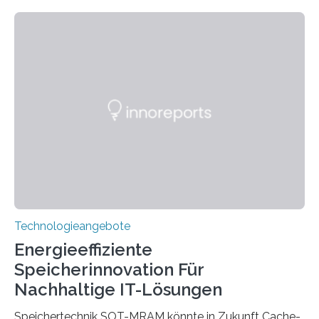
sie kompakte und multifunktionale Lösungen. Auf der
Hannover Messe, die am Montag, 31. März 2025,
beginnt, demonstrieren Forschende des Karlsruher
Instituts für Technologie (KIT) ein optisches Bauteil, das
hochgradig effiziente Lichtsteuerung bei steilen
Einfallswinkeln ermöglicht und dabei bisherige
Einschränkungen überwindet. Herkömmliche gewölbte
Linsen, die Licht durch Brechung in Glas oder
Kunststoff lenken, sind oft sperrig,…
Technologieangebote
Energieeffiziente
Speicherinnovation Für
Nachhaltige IT-Lösungen
Speichertechnik SOT-MRAM könnte in Zukunft Cache-