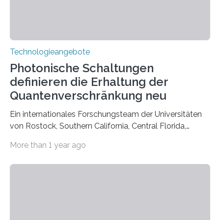
Technologieangebote
Photonische Schaltungen
definieren die Erhaltung der
Quantenverschränkung neu
Ein internationales Forschungsteam der Universitäten
von Rostock, Southern California, Central Florida,
Pennsylvania State und Saint Louis hat einen neuen
More than 1 year ago
Weg gefunden, um eine wichtige Eigenschaft in der
Quantenphotonik zu schützen: die optische
Verschränkung. Ihre Entdeckung wurde online am 28.
März 2025 in der renommierten Fachzeitschrift Science
veröffentlicht. Das Jahr 2025 wurde von den Vereinten
Nationen zum Internationalen Jahr der