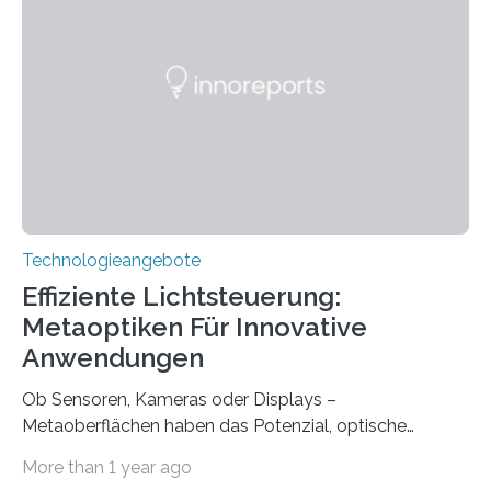
Universitätsklinikum Carl Gustav Carus Dresden
gegründet. Seitdem wurde insgesamt 2.514 taub
geborenen oder hochgradig schwerhörigen Menschen
mit einem Cochlea-Implantat (CI) das Hören wieder
ermöglicht. Dank der großen chirurgischen und
therapeutischen Expertise für Hörgeschädigte…
Technologieangebote
Effiziente Lichtsteuerung:
Metaoptiken Für Innovative
Anwendungen
Ob Sensoren, Kameras oder Displays –
Metaoberflächen haben das Potenzial, optische
Systeme in unserem Alltag grundlegend zu verbessern.
More than 1 year ago
Durch eine präzisere Steuerung von Licht ermöglichen