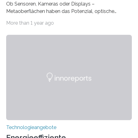
Ob Sensoren, Kameras oder Displays –
Metaoberflächen haben das Potenzial, optische
Systeme in unserem Alltag grundlegend zu verbessern.
More than 1 year ago
Durch eine präzisere Steuerung von Licht ermöglichen
sie kompakte und multifunktionale Lösungen. Auf der
Hannover Messe, die am Montag, 31. März 2025,
beginnt, demonstrieren Forschende des Karlsruher
Instituts für Technologie (KIT) ein optisches Bauteil, das
hochgradig effiziente Lichtsteuerung bei steilen
Einfallswinkeln ermöglicht und dabei bisherige
Einschränkungen überwindet. Herkömmliche gewölbte
Linsen, die Licht durch Brechung in Glas oder
Kunststoff lenken, sind oft sperrig,…
Technologieangebote
Energieeffiziente