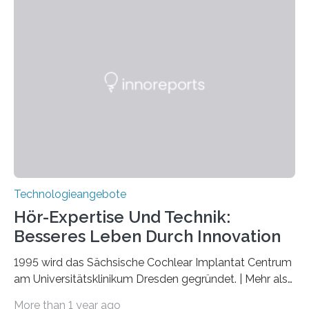
Verschränkung. Ihre Entdeckung wurde online am 28.
März 2025 in der renommierten Fachzeitschrift Science
veröffentlicht. Das Jahr 2025 wurde von den Vereinten
Nationen zum Internationalen Jahr der
Quantenwissenschaft und -technologie erklärt und
markiert das 100-jährige Jubiläum der Entwicklung der
Quantenmechanik. Diese faszinierende Disziplin hat
nicht nur das Verständnis…
Technologieangebote
Hör-Expertise Und Technik:
Besseres Leben Durch Innovation
1995 wird das Sächsische Cochlear Implantat Centrum
am Universitätsklinikum Dresden gegründet. | Mehr als
2.500 taub Geborenen, Ertaubten oder Schwerhörigen
More than 1 year ago