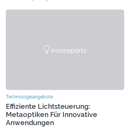
wurde mit einem Cochlear Implantat geholfen. | 30
Jahre Expertise ermöglichen Betroffenen ein Leben
ohne große Höreinschränkungen. Vor 30 Jahren wurde
das Sächsische Cochlear Implantat Centrum am
Universitätsklinikum Carl Gustav Carus Dresden
gegründet. Seitdem wurde insgesamt 2.514 taub
geborenen oder hochgradig schwerhörigen Menschen
mit einem Cochlea-Implantat (CI) das Hören wieder
ermöglicht. Dank der großen chirurgischen und
therapeutischen Expertise für Hörgeschädigte…
Technologieangebote
Effiziente Lichtsteuerung:
Metaoptiken Für Innovative
Anwendungen