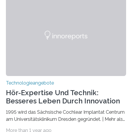
Verschränkung. Ihre Entdeckung wurde online am 28.
März 2025 in der renommierten Fachzeitschrift Science
veröffentlicht. Das Jahr 2025 wurde von den Vereinten
Nationen zum Internationalen Jahr der
Quantenwissenschaft und -technologie erklärt und
markiert das 100-jährige Jubiläum der Entwicklung der
Quantenmechanik. Diese faszinierende Disziplin hat
nicht nur das Verständnis…
Technologieangebote
Hör-Expertise Und Technik:
Besseres Leben Durch Innovation
1995 wird das Sächsische Cochlear Implantat Centrum
am Universitätsklinikum Dresden gegründet. | Mehr als
2.500 taub Geborenen, Ertaubten oder Schwerhörigen
More than 1 year ago