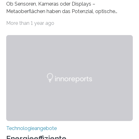
Ob Sensoren, Kameras oder Displays –
Metaoberflächen haben das Potenzial, optische
Systeme in unserem Alltag grundlegend zu verbessern.
More than 1 year ago
Durch eine präzisere Steuerung von Licht ermöglichen
sie kompakte und multifunktionale Lösungen. Auf der
Hannover Messe, die am Montag, 31. März 2025,
beginnt, demonstrieren Forschende des Karlsruher
Instituts für Technologie (KIT) ein optisches Bauteil, das
hochgradig effiziente Lichtsteuerung bei steilen
Einfallswinkeln ermöglicht und dabei bisherige
Einschränkungen überwindet. Herkömmliche gewölbte
Linsen, die Licht durch Brechung in Glas oder
Kunststoff lenken, sind oft sperrig,…
Technologieangebote
Energieeffiziente