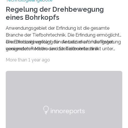
Regelung der Drehbewegung
eines Bohrkopfs
Anwendungsgebiet der Erfindung ist die gesamte
Branche der Tiefbohrtechnik. Die Erfindung ermöglicht
eine Drehzahlregelung für die beiden am häufigsten
Die Erfindung verfolgt den Ansatz, die für die Regelung
verwendeten Methoden der Tiefbohrtechnik
geeigneten Rechen- und Stellelemente direkt unter
(Bohrkopfan-trieb unter Tage/Bohrkopfantrieb über
Tage zu integrieren. So werden mittels verkürzter
More than 1 year ago
Tage).
Übertragungswege die Signallaufzeiten erheblich
reduziert.