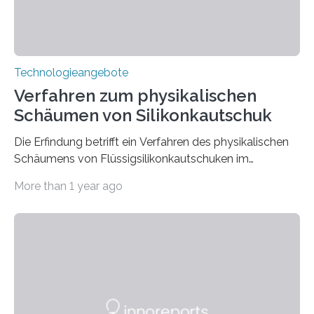
Technologieangebote
Verfahren zum physikalischen
Schäumen von Silikonkautschuk
Die Erfindung betrifft ein Verfahren des physikalischen
Schäumens von Flüssigsilikonkautschuken im
Silikonspritzguss mit dem Treibmittel Wasser. Das
More than 1 year ago
Treibmittel kann dabei dem unvulkanisiertem
Flüssigsilikonkautschuk mit Hilfe einer Additivzuführung
einer konventionellen Dosiereinheit nahezu drucklos
hinzugegeben werden.