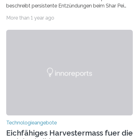
beschreibt persistente Entzündungen beim Shar Pei
wie z.B. Fieber, Ohren- oder Gelenkentzündungen,
More than 1 year ago
Arthritis. Die Hunde können in der Folge Amyloidose
entwickeln. Wissenschaftler der Tierärztlichen
Hochschule Hannover entwickelten einen neuen
Gentest für die SPAID Prädisposition.
Technologieangebote
Eichfähiges Harvestermass fuer die