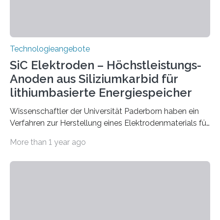
Technologieangebote
SiC Elektroden – Höchstleistungs-
Anoden aus Siliziumkarbid für
lithiumbasierte Energiespeicher
Wissenschaftler der Universität Paderborn haben ein
Verfahren zur Herstellung eines Elektrodenmaterials für
eine Batterieelektrode, insbesondere für eine Lithium-
More than 1 year ago
Ionen-Batterie entwickelt.
Das Elektrodenmaterial umfasst nano-strukturiertes
Siliziumkarbid welches sich durch die Verdampfung
von silizium- und kohlenstoffhaltigen Prekursor Material
zusammen mit einen Dotierstoff in einem Ofen bei über
1400°C aus der Gasphase als nanokristallines
Siliziumcarbid abscheidet.