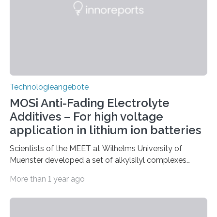
Das Verfahren ermöglicht eine einfache und
kostengünstige Herstellung der Elektro-denoberfläche,
die eine hohe Zyklenbeständigkeit und eine hohe
Energiedichte in der fertigen Batterie versprechen.
Technologieangebote
MOSi Anti-Fading Electrolyte
Additives – For high voltage
application in lithium ion batteries
Scientists of the MEET at Wilhelms University of
Muenster developed a set of alkylsilyl complexes
(MOSi) as elecrolyte additive, which enhance the
More than 1 year ago
performance of lithium ion batteries. Previous studies
have shown that electrolyte additives based on metals
and semimetals (LiBOB, Mg(TFSI)2, Al(TFSI)3) as well