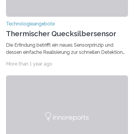
Technologieangebote
Thermischer Quecksilbersensor
Die Erfindung betrifft ein neues Sensorprinzip und
dessen einfache Realisierung zur schnellen Detektion
kleinster Quecksilberkonzentrationen in Luft u.a. für den
More than 1 year ago
Einsatz im Arbeitsschutz (Personal Air Monitor, PAM)
und der Anlagenüberwachung).
Als Messeffekt wird die durch eine Amalgambildung
induzierte Veränderung der thermischen Eigenschaften
(Wärmekapazität und Wärmeleitung) einer
Sensorschicht aus Gold genutzt. Die veränderten
thermischen Eigenschaften lassen sich durch
charakteristische Aufheizkurven der Sensorschicht
bestimmen.