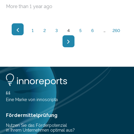
sichere Diagnostik in Lebensmittel- oder
More than 1 year ago
Patientenproben daher besonders wichtig.
Hier wird eine verbesserte Diagnostik vorgestellt, die
auf der Steigerung der ß-Hämolyse in Blutagar basiert.
1
2
3
4
5
6
…
260
Eine Marke von innoscripta
Fördermittelprüfung
Nutzen Sie das Förderpotenzial
in Ihrem Unternehmen optimal aus?